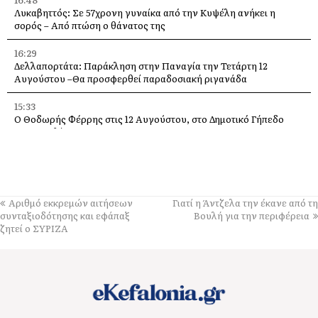
Λυκαβηττός: Σε 57χρονη γυναίκα από την Κυψέλη ανήκει η
σορός – Από πτώση ο θάνατος της
16:29
Δελλαπορτάτα: Παράκληση στην Παναγία την Τετάρτη 12
Αυγούστου –Θα προσφερθεί παραδοσιακή ριγανάδα
15:33
Ο Θοδωρής Φέρρης στις 12 Αυγούστου, στο Δημοτικό Γήπεδο
Αργοστολίου
13:59
Απόψε τα εγκαίνια της έκθεσης του Κώστα Ευαγγελάτου στη
σύγχρονη πινακοθήκη “villa Ροδόπη”
Αριθμό εκκρεμών αιτήσεων
Γιατί η Άντζελα την έκανε από τη
11:58
συνταξιοδότησης και εφάπαξ
Βουλή για την περιφέρεια
Δύο παλέτες εμφιαλωμένο νερό στους εθελοντές Ελειού–
ζητεί ο ΣΥΡΙΖΑ
Πρόννων – Το «ευχαριστώ» στον Χρήστο Κόκκολη
11:55
Μια διαφορετική παράκληση της Παναγίας πάνω στα βράχια της
Λίμπας στις Μηνιές [εικόνες]