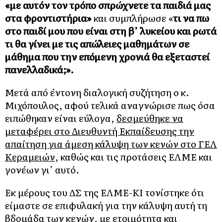
«με αυτόν τον τρόπο σπρώχνετε τα παιδιά μας
στα φροντιστήρια»
και συμπλήρωσε «
τι να πω
στο παιδί μου που είναι στη β’ λυκείου και ρωτά
τι θα γίνει με τις απώλειες μαθημάτων σε
μάθημα που την επόμενη χρονιά θα εξεταστεί
πανελλαδικά;».
Μετά από έντονη διαλογική συζήτηση ο κ.
Μιχόπουλος, αφού τελικά αναγνώρισε πως όσα
ειπώθηκαν είναι εύλογα,
δεσμεύθηκε να
μεταφέρει στο Διευθυντή Εκπαίδευσης την
απαίτηση για άμεση κάλυψη των κενών στο ΓΕΛ
Κεραμειών
, καθώς και τις προτάσεις ΕΛΜΕ και
γονέων γι’ αυτό.
Εκ μέρους του ΔΣ της ΕΛΜΕ-ΚΙ τονίστηκε ότι
είμαστε σε επιφυλακή για την κάλυψη αυτή τη
βδομάδα των κενών, με ετοιμότητα και