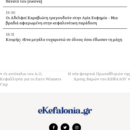
θάνατό του [εικόνα]
19:30
Οι Αδελφοί Καραβιώτη τραγουδούν στην Αγία Ευφημία – Μια
βραδιά αφιερωμένη στην κεφαλονίτικη παράδοση
18:31
Κουρής: «Ένα μεγάλο ευχαριστώ σε όλους όσοι έδωσαν τη μάχη
με τις φλόγες στην Κεφαλονιά»
18:28
Παράκληση προς την Υπεραγία Θεοτόκο στην Ιερά Μονή
Θεμάτων Πυλάρου
Οι αντίπαλοι του Α.O.
Η νέα φουρνιά Πρωταθλητών της
18:00
Κεφαλληνία για το Euro Winners
Άρσης Βαρών του ΚΕΦΑΛΟΥ
Η Χορωδία και Μαντολινάτα Αργοστολίου τραγουδά στο
Cup
Καπανδρίτι
17:21
Λαϊκή Συσπείρωση: «Η φωτιά στη Λαγκάδα καίει εδώ και 13
μήνες – Άμεση παρέμβαση τώρα»
17:11
Προσοχή σε νέα ηλεκτρονική απάτη, με δήθεν email από τον e-