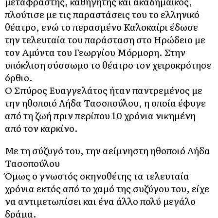
μεταφραστής, καθηγητής και ακαδημαϊκός,
πλούτισε με τις παραστάσεις του το ελληνικό
θέατρο, ενώ το περασμένο Καλοκαίρι έδωσε
την τελευταία του παράσταση στο Ηρώδειο με
τον Αμύντα του Γεωργίου Μόρμορη. Στην
υπόκλιση σύσσωμο το θέατρο τον χειροκρότησε
όρθιο.
Ο Σπύρος Ευαγγελάτος ήταν παντρεμένος με
την ηθοποιό Λήδα Τασοπούλου, η οποία έφυγε
από τη ζωή πριν περίπου 10 χρόνια νικημένη
από τον καρκίνο.
Με τη σύζυγό του, την αείμνηστη ηθοποιό Λήδα
Τασοπούλου
Όμως ο γνωστός σκηνοθέτης τα τελευταία
χρόνια εκτός από το χαμό της συζύγου του, είχε
να αντιμετωπίσει και ένα άλλο πολύ μεγάλο
δράμα.