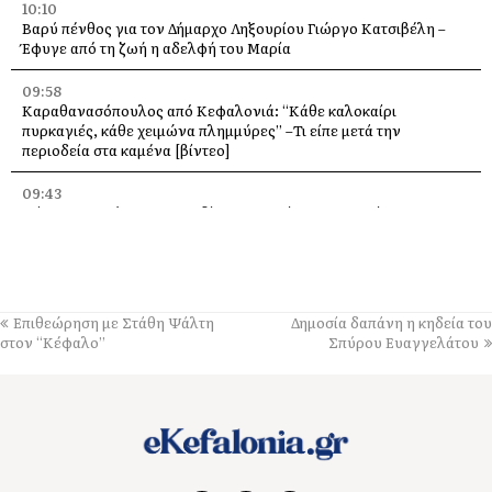
10:10
Βαρύ πένθος για τον Δήμαρχο Ληξουρίου Γιώργο Κατσιβέλη –
Έφυγε από τη ζωή η αδελφή του Μαρία
09:58
Καραθανασόπουλος από Κεφαλονιά: “Κάθε καλοκαίρι
πυρκαγιές, κάθε χειμώνα πλημμύρες” –Τι είπε μετά την
περιοδεία στα καμένα [βίντεο]
09:43
Πάρος: Νεκρό 4χρονο παιδί που εντοπίστηκε σε πισίνα beach
bar – Προσήχθησαν ιδιοκτήτης και γονείς
09:36
Πέταξε στα 2,17 μ. ο Χάρης Αλιβιζάτος – 5ος στον κόσμο στο
Παγκόσμιο Κ20!
Επιθεώρηση με Στάθη Ψάλτη
Δημοσία δαπάνη η κηδεία του
στον “Κέφαλο”
Σπύρου Ευαγγελάτου
09:28
Πανηγύρι στη Θηνιά: Ο Μιχάλης Βιολάρης και η παρέα του σε μια
μεγάλη μουσική βραδιά
09:24
«Ποιος και γιατί άλλαξε την πινακίδα;» – Ερωτήματα Σαρδελή για
το Οδυσσειακό Κέντρο Ιθάκης