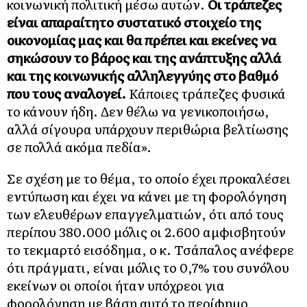
κοινωνική πολιτική μέσω αυτών.
Οι τράπεζες
είναι απαραίτητο συστατικό στοιχείο της
οικονομίας μας και θα πρέπει και εκείνες να
σηκώσουν το βάρος και της ανάπτυξης αλλά
και της κοινωνικής αλληλεγγύης στο βαθμό
που τους αναλογεί.
Κάποιες τράπεζες φυσικά
το κάνουν ήδη. Δεν θέλω να γενικοποιήσω,
αλλά σίγουρα υπάρχουν περιθώρια βελτίωσης
σε πολλά ακόμα πεδία».
Σε σχέση με το θέμα, το οποίο έχει προκαλέσει
εντύπωση και έχει να κάνει με τη φορολόγηση
των ελευθέρων επαγγελματιών, ότι από τους
περίπου 380.000 μόλις οι 2.600 αμφισβητούν
το τεκμαρτό εισόδημα, ο κ. Τσάπαλος ανέφερε
ότι πράγματι, είναι μόλις το 0,7% του συνόλου
εκείνων οι οποίοι ήταν υπόχρεοι για
φορολόγηση με βάση αυτό το περίφημο