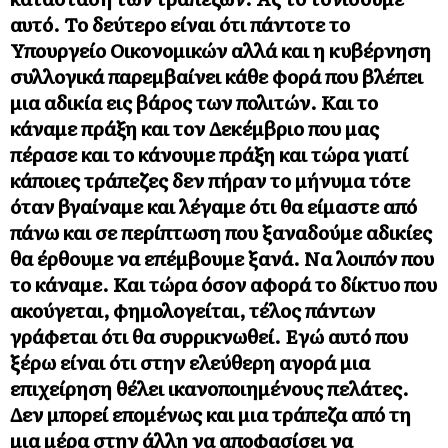
αυτό. Το δεύτερο είναι ότι πάντοτε το
Υπουργείο Οικονομικών αλλά και η κυβέρνηση
συλλογικά παρεμβαίνει κάθε φορά που βλέπει
μια αδικία εις βάρος των πολιτών. Και το
κάναμε πράξη και τον Δεκέμβριο που μας
πέρασε και το κάνουμε πράξη και τώρα γιατί
κάποιες τράπεζες δεν πήραν το μήνυμα τότε
όταν βγαίναμε και λέγαμε ότι θα είμαστε από
πάνω και σε περίπτωση που ξαναδούμε αδικίες
θα έρθουμε να επέμβουμε ξανά. Να λοιπόν που
το κάναμε. Και τώρα όσον αφορά το δίκτυο που
ακούγεται, φημολογείται, τέλος πάντων
γράφεται ότι θα συρρικνωθεί. Εγώ αυτό που
ξέρω είναι ότι στην ελεύθερη αγορά μια
επιχείρηση θέλει ικανοποιημένους πελάτες.
Δεν μπορεί επομένως και μια τράπεζα από τη
μια μέρα στην άλλη να αποφασίσει να