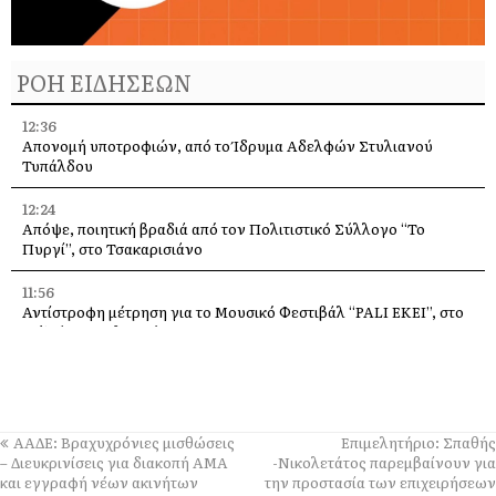
ΡΟΗ ΕΙΔΗΣΕΩΝ
12:36
Απονομή υποτροφιών, από το Ίδρυμα Αδελφών Στυλιανού
Τυπάλδου
12:24
Απόψε, ποιητική βραδιά από τον Πολιτιστικό Σύλλογο “Το
Πυργί”, στο Τσακαρισιάνο
11:56
Αντίστροφη μέτρηση για το Μουσικό Φεστιβάλ “PALI EKEI”, στο
Ληξούρι. Αναλυτικό timeline
11:37
Έφυγε από τη ζωή η Μαρίκα Κασσιανού
11:01
ΑΑΔΕ: Βραχυχρόνιες μισθώσεις
Επιμελητήριο: Σπαθής
Ζάκυνθος: Πνιγμός 57χρονου Βρετανού στην περιοχή «Πισίνες»
– Διευκρινίσεις για διακοπή ΑΜΑ
-Νικολετάτος παρεμβαίνουν για
Κερίου
και εγγραφή νέων ακινήτων
την προστασία των επιχειρήσεων