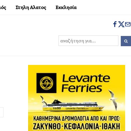
μός
Στηλη Αλατος
Εκκλησία