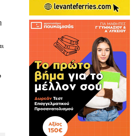
η
αι
ο