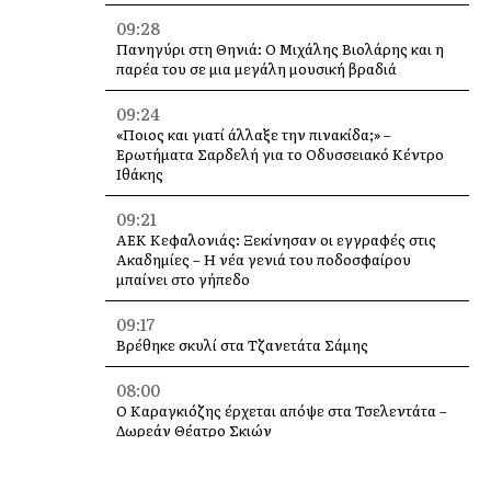
09:28
Πανηγύρι στη Θηνιά: Ο Μιχάλης Βιολάρης και η
παρέα του σε μια μεγάλη μουσική βραδιά
09:24
«Ποιος και γιατί άλλαξε την πινακίδα;» –
Ερωτήματα Σαρδελή για το Οδυσσειακό Κέντρο
Ιθάκης
09:21
ΑΕΚ Κεφαλονιάς: Ξεκίνησαν οι εγγραφές στις
Ακαδημίες – Η νέα γενιά του ποδοσφαίρου
μπαίνει στο γήπεδο
09:17
Βρέθηκε σκυλί στα Τζανετάτα Σάμης
08:00
Ο Καραγκιόζης έρχεται απόψε στα Τσελεντάτα –
Δωρεάν Θέατρο Σκιών
23:55