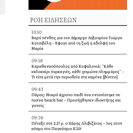
ΡΟΗ ΕΙΔΗΣΕΩΝ
10:10
Βαρύ πένθος για τον Δήμαρχο Ληξουρίου Γιώργο
Κατσιβέλη – Έφυγε από τη ζωή η αδελφή του
Μαρία
09:58
Καραθανασόπουλος από Κεφαλονιά: “Κάθε
καλοκαίρι πυρκαγιές, κάθε χειμώνα πλημμύρες” –
Τι είπε μετά την περιοδεία στα καμένα [βίντεο]
09:43
Πάρος: Νεκρό 4χρονο παιδί που εντοπίστηκε σε
πισίνα beach bar – Προσήχθησαν ιδιοκτήτης και
γονείς
09:36
Πέταξε στα 2,17 μ. ο Χάρης Αλιβιζάτος – 5ος στον
κόσμο στο Παγκόσμιο Κ20!