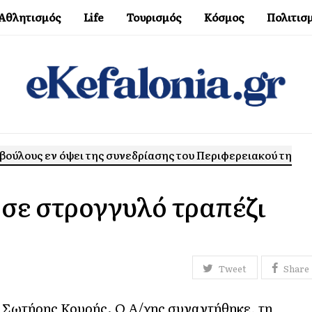
Αθλητισμός
Life
Τουρισμός
Κόσμος
Πολιτισ
ούλους εν όψει της συνεδρίασης του Περιφερειακού τη
σε στρογγυλό τραπέζι
Tweet
Share
 Σωτήρης Κουρής. Ο Α/χης συναντήθηκε, τη