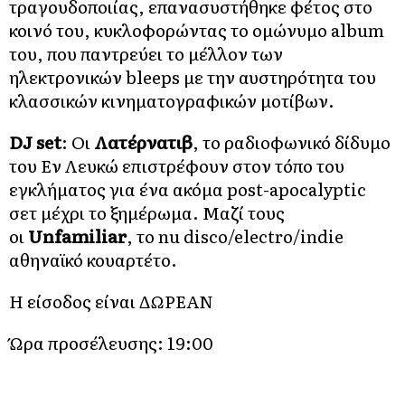
τραγουδοποιίας, επανασυστήθηκε φέτος στο
κοινό του, κυκλοφορώντας το ομώνυμο album
του, που παντρεύει το μέλλον των
ηλεκτρονικών bleeps με την αυστηρότητα του
κλασσικών κινηματογραφικών μοτίβων.
DJ set
: Οι
Λατέρνατιβ
, το ραδιοφωνικό δίδυμο
του Εν Λευκώ επιστρέφουν στον τόπο του
εγκλήματος για ένα ακόμα post-apocalyptic
σετ μέχρι το ξημέρωμα. Μαζί τους
οι
Unfamiliar
, το nu disco/electro/indie
αθηναϊκό κουαρτέτο.
Η είσοδος είναι ΔΩΡΕΑΝ
Ώρα προσέλευσης: 19:00