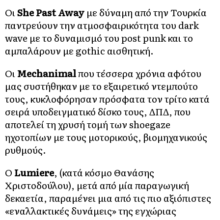
Οι
She Past Away
με δύναμη από την Τουρκία
παντρεύουν την ατμοσφαιρικότητα του dark
wave με το δυναμισμό του post punk και το
αμπαλάρουν με gothic αισθητική.
Οι
Mechanimal
που τέσσερα χρόνια αφότου
μας συστήθηκαν με το εξαιρετικό ντεμπούτο
τους, κυκλοφόρησαν πρόσφατα τον τρίτο κατά
σειρά υποδειγματικό δίσκο τους, ΔΠΔ, που
αποτελεί τη χρυσή τομή των shoegaze
ηχοτοπίων με τους μοτορικούς, βιομηχανικούς
ρυθμούς.
O
Lumiere
, (κατά κόσμο Θανάσης
Χριστοδούλου), μετά από μία παραγωγική
δεκαετία, παραμένει μια από τις πιο αξιόπιστες
«εναλλακτικές δυνάμεις» της εγχώριας