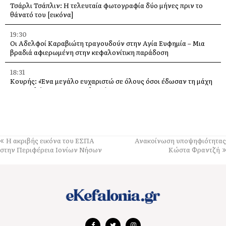
Τσάρλι Τσάπλιν: Η τελευταία φωτογραφία δύο μήνες πριν το
θάνατό του [εικόνα]
19:30
Οι Αδελφοί Καραβιώτη τραγουδούν στην Αγία Ευφημία – Μια
βραδιά αφιερωμένη στην κεφαλονίτικη παράδοση
18:31
Κουρής: «Ένα μεγάλο ευχαριστώ σε όλους όσοι έδωσαν τη μάχη
με τις φλόγες στην Κεφαλονιά»
18:28
Παράκληση προς την Υπεραγία Θεοτόκο στην Ιερά Μονή
Θεμάτων Πυλάρου
Η ακριβής εικόνα του ΕΣΠΑ
Ανακοίνωση υποψηφιότητας
18:00
στην Περιφέρεια Ιονίων Νήσων
Κώστα Φραντζή
Η Χορωδία και Μαντολινάτα Αργοστολίου τραγουδά στο
Καπανδρίτι
17:21
Λαϊκή Συσπείρωση: «Η φωτιά στη Λαγκάδα καίει εδώ και 13
μήνες – Άμεση παρέμβαση τώρα»
17:11