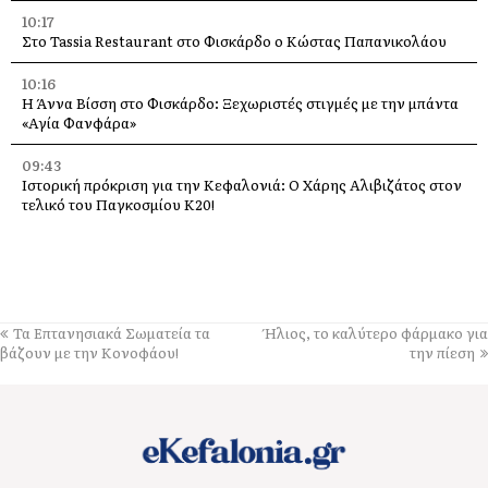
10:17
Στο Tassia Restaurant στο Φισκάρδο ο Κώστας Παπανικολάου
10:16
Η Άννα Βίσση στο Φισκάρδο: Ξεχωριστές στιγμές με την μπάντα
«Αγία Φανφάρα»
09:43
Ιστορική πρόκριση για την Κεφαλονιά: Ο Χάρης Αλιβιζάτος στον
τελικό του Παγκοσμίου Κ20!
09:20
Εργατικό Κέντρο για Λαγκάδα: «Απαράδεκτη και με
ονοματεπώνυμο η επικίνδυνη κατάσταση»
09:13
Τα Επτανησιακά Σωματεία τα
Ήλιος, το καλύτερο φάρμακο για
Περιοδεία του Νίκου Καραθανασόπουλου στις πυρόπληκτες
βάζουν με την Κονοφάου!
την πίεση
περιοχές του Ελειού – Πρόννων
09:09
Εκδήλωση Μνήμης για τα Θύματα των Σεισμών του 1953 στο
Κατάρραχο, το παλιό χωριό