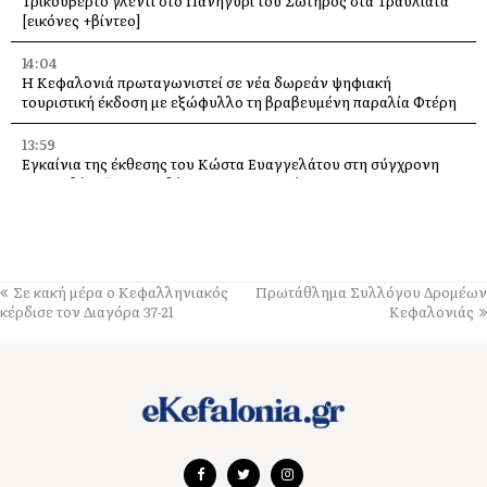
Τρικούβερτο γλέντι στο Πανηγύρι του Σωτήρος στα Τραυλιάτα
[εικόνες +βίντεο]
14:04
Η Κεφαλονιά πρωταγωνιστεί σε νέα δωρεάν ψηφιακή
τουριστική έκδοση με εξώφυλλο τη βραβευμένη παραλία Φτέρη
13:59
Εγκαίνια της έκθεσης του Κώστα Ευαγγελάτου στη σύγχρονη
πινακοθήκη “villa Ροδόπη”, στις 8 Αυγούστου
13:37
Διακοπές στο Φισκάρδο κάνουν η Ελένη Μενεγάκη με τον Μάκη
Παντζόπουλο
Σε κακή μέρα ο Κεφαλληνιακός
Πρωτάθλημα Συλλόγου Δρομέων
13:32
κέρδισε τον Διαγόρα 37-21
Κεφαλονιάς
Με λαμπρότητα γιορτάστηκε η Μεταμόρφωση του Σωτήρος, στα
Μαυρικάτα [εικόνες]
13:19
Σπουδαία μεταγραφή στον Παλληξουριακό, με τον Βαγγέλη
Θεοχάρη, πρώην ποδοσφαιριστή Παναθηναϊκού, Λεβαδειακού
και Απόλλωνα