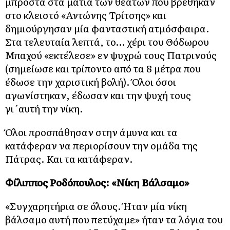
μπροστά στα μάτια των θεατών που βρέθηκαν
στο κλειστό «Αντώνης Τρίτσης» και
δημιούργησαν μία φανταστική ατμόσφαιρα.
Στα τελευταία λεπτά, το… χέρι του Θόδωρου
Μπαχού «εκτέλεσε» εν ψυχρώ τους Πατρινούς
(σημείωσε και τρίποντο από τα 8 μέτρα που
έδωσε την χαριστική βολή). Όλοι όσοι
αγωνίστηκαν, έδωσαν και την ψυχή τους
γι΄αυτή την νίκη.
Όλοι προσπάθησαν στην άμυνα και τα
κατάφεραν να περιορίσουν την ομάδα της
Πάτρας. Και τα κατάφεραν.
Φίλιππος Ροδόπουλος: «Νίκη Βάλσαμο»
«Συγχαρητήρια σε όλους. Ήταν μία νίκη
βάλσαμο αυτή που πετύχαμε» ήταν τα λόγια του