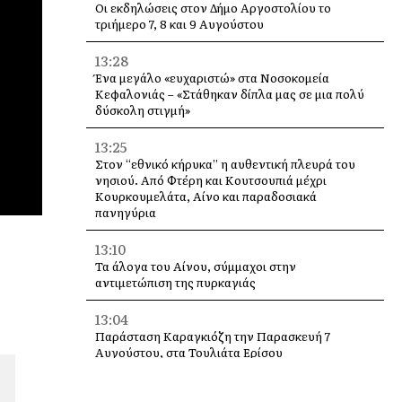
Οι εκδηλώσεις στον Δήμο Αργοστολίου το
τριήμερο 7, 8 και 9 Αυγούστου
13:28
Ένα μεγάλο «ευχαριστώ» στα Νοσοκομεία
Κεφαλονιάς – «Στάθηκαν δίπλα μας σε μια πολύ
δύσκολη στιγμή»
13:25
Στον “εθνικό κήρυκα” η αυθεντική πλευρά του
νησιού. Από Φτέρη και Κουτσουπιά μέχρι
Κουρκουμελάτα, Αίνο και παραδοσιακά
πανηγύρια
13:10
Τα άλογα του Αίνου, σύμμαχοι στην
αντιμετώπιση της πυρκαγιάς
13:04
Παράσταση Καραγκιόζη την Παρασκευή 7
Αυγούστου, στα Τουλιάτα Ερίσου
12:49