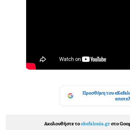
Προσθήκη του eKefal
αποτε
Ακολουθήστε το
ekefalonia.gr
στο Goog