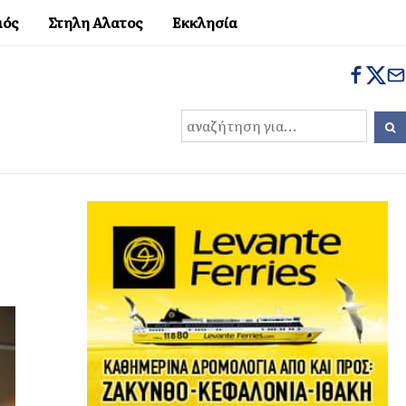
μός
Στηλη Αλατος
Εκκλησία