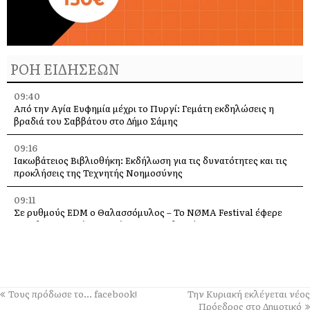
ΡΟΗ ΕΙΔΗΣΕΩΝ
09:40
Από την Αγία Ευφημία μέχρι το Πυργί: Γεμάτη εκδηλώσεις η
βραδιά του Σαββάτου στο Δήμο Σάμης
09:16
Ιακωβάτειος Βιβλιοθήκη: Εκδήλωση για τις δυνατότητες και τις
προκλήσεις της Τεχνητής Νοημοσύνης
09:11
Σε ρυθμούς EDM ο Θαλασσόμυλος – Το NØMA Festival έφερε
την ηλεκτρονική μουσική στην Κεφαλονιά
08:57
Όλα έτοιμα για την Γιορτή της Ρομπόλας στα Βαλσαμάτα
08:40
Τους πρόδωσε το… facebook!
Την Κυριακή εκλέγεται νέος
Λαϊκή Συσπείρωση: Εισήγηση για τα προβλήματα των σχολείων
Πρόεδρος στο Δημοτικό