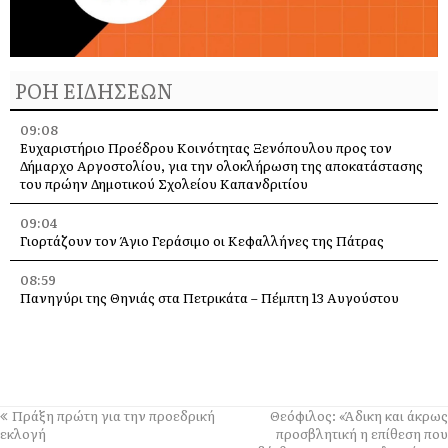
ΡΟΗ ΕΙΔΗΣΕΩΝ
09:08
Ευχαριστήριο Προέδρου Κοινότητας Ξενόπουλου προς τον
Δήμαρχο Αργοστολίου, για την ολοκλήρωση της αποκατάστασης
του πρώην Δημοτικού Σχολείου Καπανδριτίου
09:04
Γιορτάζουν τον Άγιο Γεράσιμο οι Κεφαλλήνες της Πάτρας
08:59
Πανηγύρι της Θηνιάς στα Πετρικάτα – Πέμπτη 13 Αυγούστου
2026
08:55
Ποιητική βραδιά απόψε στο Τσακαρισιάνο απο τον Πολιτιστικό
Σύλλογο “Το Πυργί”
Πράξη πρώτη για την προεδρική
Θεόφιλος: «Άδικη και άκρως
08:53
εκλογή
προσβλητική η επίθεση που
Λειβαθώνιος, επί χρόνια εικόνες, όταν οι άνθρωποι θέλουν,