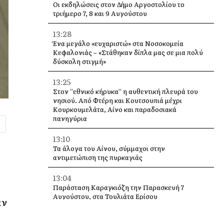
Οι εκδηλώσεις στον Δήμο Αργοστολίου το
τριήμερο 7, 8 και 9 Αυγούστου
13:28
Ένα μεγάλο «ευχαριστώ» στα Νοσοκομεία
Κεφαλονιάς – «Στάθηκαν δίπλα μας σε μια πολύ
δύσκολη στιγμή»
13:25
Στον “εθνικό κήρυκα” η αυθεντική πλευρά του
νησιού. Από Φτέρη και Κουτσουπιά μέχρι
Κουρκουμελάτα, Αίνο και παραδοσιακά
πανηγύρια
13:10
Τα άλογα του Αίνου, σύμμαχοι στην
αντιμετώπιση της πυρκαγιάς
13:04
Παράσταση Καραγκιόζη την Παρασκευή 7
Αυγούστου, στα Τουλιάτα Ερίσου
αν
12:49