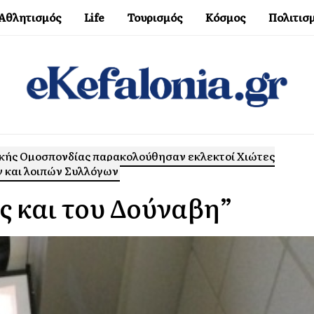
Αθλητισμός
Life
Τουρισμός
Κόσμος
Πολιτισ
ιακής Ομοσπονδίας παρακολούθησαν εκλεκτοί Χιώτες
ν και λοιπών Συλλόγων
ς και του Δούναβη”