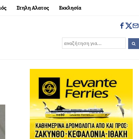
μός
Στηλη Αλατος
Εκκλησία