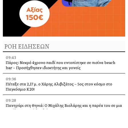
ΡΟΗ ΕΙΔΗΣΕΩΝ
09:43
Πάρος: Νεκρό 4χρονο παιδί που εντοπίστηκε σε πισίνα beach
bar – Προσήχθησαν ιδιοκτήτης και γονείς
09:36
Πέταξε στα 2,17 μ. ο Χάρης Αλιβιζάτος – 5ος στον κόσμο στο
Παγκόσμιο Κ20!
09:28
Πανηγύρι στη Θηνιά: Ο Μιχάλης Βιολάρης και η παρέα του σε μια
μεγάλη μουσική βραδιά
09:24
«Ποιος και γιατί άλλαξε την πινακίδα;» – Ερωτήματα Σαρδελή για