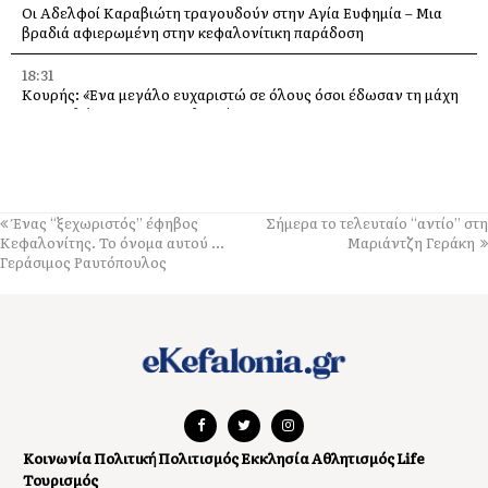
Οι Αδελφοί Καραβιώτη τραγουδούν στην Αγία Ευφημία – Μια
βραδιά αφιερωμένη στην κεφαλονίτικη παράδοση
18:31
Κουρής: «Ένα μεγάλο ευχαριστώ σε όλους όσοι έδωσαν τη μάχη
με τις φλόγες στην Κεφαλονιά»
18:28
Παράκληση προς την Υπεραγία Θεοτόκο στην Ιερά Μονή
Θεμάτων Πυλάρου
Ένας “ξεχωριστός” έφηβος
Σήμερα το τελευταίο “αντίο” στη
18:00
Κεφαλονίτης. Το όνομα αυτού …
Μαριάντζη Γεράκη
Η Χορωδία και Μαντολινάτα Αργοστολίου τραγουδά στο
Γεράσιμος Ραυτόπουλος
Καπανδρίτι
17:21
Λαϊκή Συσπείρωση: «Η φωτιά στη Λαγκάδα καίει εδώ και 13
μήνες – Άμεση παρέμβαση τώρα»
17:11
Προσοχή σε νέα ηλεκτρονική απάτη, με δήθεν email από τον e-
ΕΦΚΑ
Κοινωνία
Πολιτική
Πολιτισμός
Εκκλησία
Αθλητισμός
Life
Τουρισμός
16:52