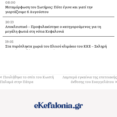
08:00
Μεταμόρφωση του Σωτήρος: Πότε έγινε και γιατί την
γιορτάζουμε 6 Αυγούστου
20:13
Αποκλειστικό – Προφυλακίστηκε ο κατηγορούμενος για τη
μεγάλη φωτιά στη νότια Κεφαλονιά
19:01
Στα πυρόπληκτα χωριά του Ελειού κλιμάκιο του ΚΚΕ – Σκληρή
κριτική σε κυβέρνηση, Περιφέρεια και Δήμο
18:30
Σύκο: Το φρούτο του Αυγούστου με τα θαυματουργά οφέλη για
την υγεία
Πουλήθηκε το σπίτι του Κωστή
Λαμπερά εγκαίνια της επετειακής
14:21
Παλαμά στην Πάτρα
έκθεσης του Ευαγγελάτου
Σήμερα το πανηγύρι της Μεταμορφώσεως του Σωτήρα, με
μπακαλιαρόπιτα, στα Τραυλιάτα
14:14
Επιβαρυμένη ατμόσφαιρα από τις πυρκαγιές: Τα μέτρα
προστασίας που συνιστά ο Πανελλήνιος Ιατρικός Σύλλογος