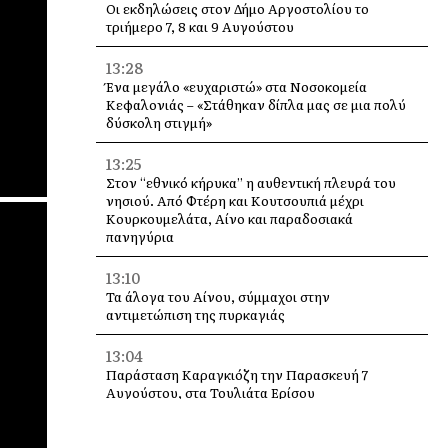
Οι εκδηλώσεις στον Δήμο Αργοστολίου το
τριήμερο 7, 8 και 9 Αυγούστου
13:28
Ένα μεγάλο «ευχαριστώ» στα Νοσοκομεία
Κεφαλονιάς – «Στάθηκαν δίπλα μας σε μια πολύ
δύσκολη στιγμή»
13:25
Στον “εθνικό κήρυκα” η αυθεντική πλευρά του
νησιού. Από Φτέρη και Κουτσουπιά μέχρι
Κουρκουμελάτα, Αίνο και παραδοσιακά
πανηγύρια
13:10
Τα άλογα του Αίνου, σύμμαχοι στην
αντιμετώπιση της πυρκαγιάς
13:04
Παράσταση Καραγκιόζη την Παρασκευή 7
Αυγούστου, στα Τουλιάτα Ερίσου
12:49