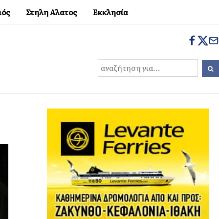
μός
Στηλη Αλατος
Εκκλησία