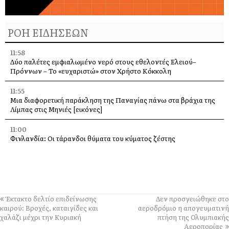
ΡΟΗ ΕΙΔΗΣΕΩΝ
11:58
Δύο παλέτες εμφιαλωμένο νερό στους εθελοντές Ελειού–
Πρόννων – Το «ευχαριστώ» στον Χρήστο Κόκκολη
11:55
Μια διαφορετική παράκληση της Παναγίας πάνω στα βράχια της
Λίμπας στις Μηνιές [εικόνες]
11:00
Φινλανδία: Οι τάρανδοι θύματα του κύματος ζέστης
10:21
Τιμητική εκδήλωση για τον Λάμπρο Κουλουμπαρίτση στο
Αργοστόλι – Παρουσίαση του εμβληματικού έργου του
10:00
Έκτακτο δελτίο επιδείνωσης
Δεν προσγειώθηκε στο
Ιερά Παράκληση την Τρίτη στην Υπεραγία Θεοτόκο από τη Μονή
καιρού: Βροχές, καταιγίδες και
αεροδρόμιο η απογευματινή
Άτρου
χαλάζι μέχρι την Κυριακή
πτήση της Ολυμπιακής
Αεροπορίας