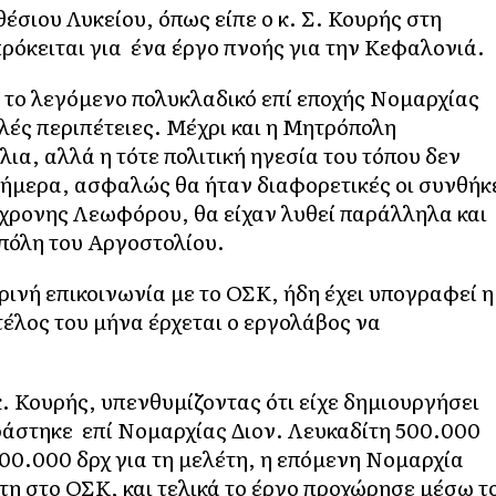
έσιου Λυκείου, όπως είπε ο κ. Σ. Κουρής στη
ρόκειται για ένα έργο πνοής για την Κεφαλονιά.
ο, το λεγόμενο πολυκλαδικό επί εποχής Νομαρχίας
ές περιπέτειες. Μέχρι και η Μητρόπολη
α, αλλά η τότε πολιτική ηγεσία του τόπου δεν
 Σήμερα, ασφαλώς θα ήταν διαφορετικές οι συνθήκ
γχρονης Λεωφόρου, θα είχαν λυθεί παράλληλα και
πόλη του Αργοστολίου.
ρινή επικοινωνία με το ΟΣΚ, ήδη έχει υπογραφεί η
τέλος του μήνα έρχεται ο εργολάβος να
. Κουρής, υπενθυμίζοντας ότι είχε δημιουργήσει
γοράστηκε επί Νομαρχίας Διον. Λευκαδίτη 500.000
500.000 δρχ για τη μελέτη, η επόμενη Νομαρχία
τη στο ΟΣΚ, και τελικά το έργο προχώρησε μέσω τ