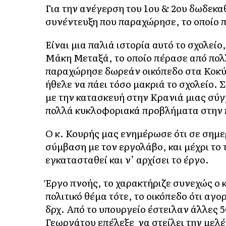
Για την ανέγερση του 1ου & 2ου δωδεκαθ
συνέντευξη που παραχώρησε, το οποίο π
Είναι μια παλιά ιστορία αυτό το σχολεί
Μάκη Μεταξά, το οποίο πέρασε από πολλ
παραχώρησε δωρεάν οικόπεδο στα Κοκύλι
ήθελε να πάει τόσο μακριά το σχολείο.
με την κατασκευή στην Κρανιά μιας σύ
πολλά κυκλοφοριακά προβλήματα στην 
Ο κ. Κουρής μας ενημέρωσε ότι σε σημε
σύμβαση με τον εργολάβο, και μέχρι το 
εγκατασταθεί και ν’ αρχίσει το έργο.
Έργο πνοής, το χαρακτήριζε συνεχώς ο κ
πολιτικό θέμα τότε, το οικόπεδο ότι α
δρχ. Από το υπουργείο έστειλαν άλλες 
Γεωργάτου επέλεξε να στείλει την μελέ