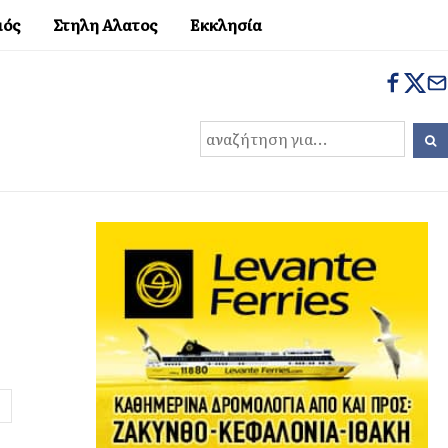
μός
Στηλη Αλατος
Εκκλησία