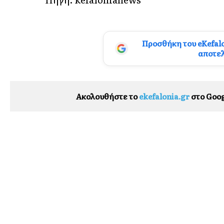
Προσθήκη του eKefal
αποτε
Ακολουθήστε το
ekefalonia.gr
στο Goog