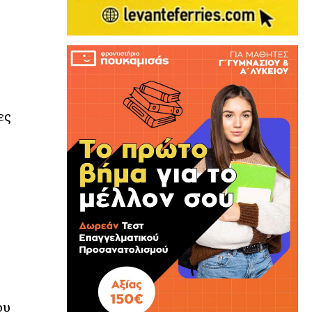
ες
ου