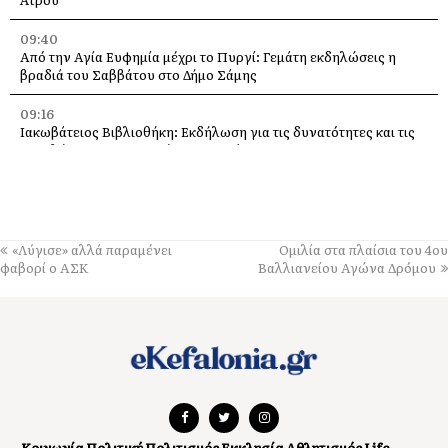
09:40
Από την Αγία Ευφημία μέχρι το Πυργί: Γεμάτη εκδηλώσεις η
βραδιά του Σαββάτου στο Δήμο Σάμης
09:16
Ιακωβάτειος Βιβλιοθήκη: Εκδήλωση για τις δυνατότητες και τις
προκλήσεις της Τεχνητής Νοημοσύνης
09:11
Σε ρυθμούς EDM ο Θαλασσόμυλος – Το NØMA Festival έφερε
την ηλεκτρονική μουσική στην Κεφαλονιά
«Λύγισε» αλλά παραμένει
Ομιλία στα πλαίσια του 4ου
08:57
φαβορί ο ΑΣΚ
Βαλλιανείου Αγώνα Δρόμου
Όλα έτοιμα για την Γιορτή της Ρομπόλας στα Βαλσαμάτα
08:40
Λαϊκή Συσπείρωση: Εισήγηση για τα προβλήματα των σχολείων
στο Δήμο Ληξουρίου ενόψει της νέας σχολικής χρονιάς
07:30
IONIAN: Ζωντανά o εορτασμός του Αγίου Γερασίμου για τους
απανταχού Έλληνες
Κοινωνία
Πολιτική
Πολιτισμός
Εκκλησία
Αθλητισμός
Life