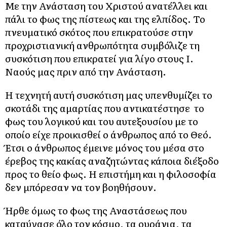
Με την Ανάσταση του Χριστού ανατέλλει και
πάλι το φως της πίστεως και της ελπίδος. Το
πνευματικό σκότος που επικρατούσε στην
προχριστιανική ανθρωπότητα συμβόλιζε τη
συσκότιση που επικρατεί για λίγο στους Ι.
Ναούς μας πριν από την Ανάσταση.
Η τεχνητή αυτή συσκότιση μας υπενθυμίζει το
σκοτάδι της αμαρτίας που αντικατέστησε το
φως του λογικού και του αυτεξουσίου με το
οποίο είχε προικισθεί ο άνθρωπος από το Θεό.
Έτσι ο άνθρωπος έμεινε μόνος του μέσα στο
έρεβος της κακίας αναζητώντας κάποια διέξοδο
προς το θείο φως. Η επιστήμη και η φιλοσοφία
δεν μπόρεσαν να τον βοηθήσουν.
Ήρθε όμως το φως της Αναστάσεως που
καταύγασε όλο τον κόσμο, τα ουράνια, τα