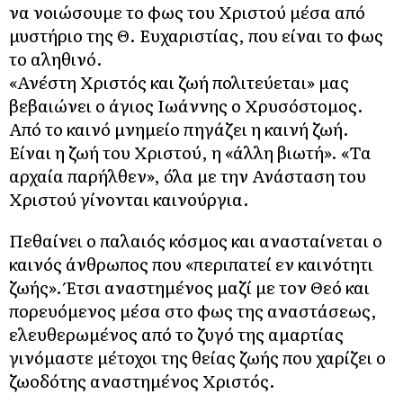
να νοιώσουμε το φως του Χριστού μέσα από
μυστήριο της Θ. Ευχαριστίας, που είναι το φως
το αληθινό.
«Ανέστη Χριστός και ζωή πολιτεύεται» μας
βεβαιώνει ο άγιος Ιωάννης ο Χρυσόστομος.
Από το καινό μνημείο πηγάζει η καινή ζωή.
Είναι η ζωή του Χριστού, η «άλλη βιωτή». «Τα
αρχαία παρήλθεν», όλα με την Ανάσταση του
Χριστού γίνονται καινούργια.
Πεθαίνει ο παλαιός κόσμος και ανασταίνεται ο
καινός άνθρωπος που «περιπατεί εν καινότητι
ζωής». Έτσι αναστημένος μαζί με τον Θεό και
πορευόμενος μέσα στο φως της αναστάσεως,
ελευθερωμένος από το ζυγό της αμαρτίας
γινόμαστε μέτοχοι της θείας ζωής που χαρίζει ο
ζωοδότης αναστημένος Χριστός.