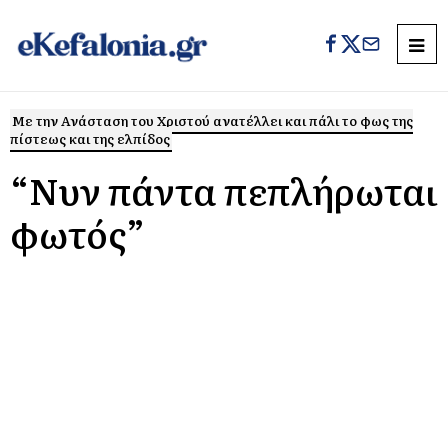
Με την Ανάσταση του Χριστού ανατέλλει και πάλι το φως της
πίστεως και της ελπίδος
“Νυν πάντα πεπλήρωται
φωτός”