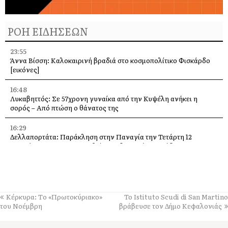
ΡΟΗ ΕΙΔΗΣΕΩΝ
23:55
Άννα Βίσση: Καλοκαιρινή βραδιά στο κοσμοπολίτικο Φισκάρδο
[εικόνες]
16:48
Λυκαβηττός: Σε 57χρονη γυναίκα από την Κυψέλη ανήκει η
σορός – Από πτώση ο θάνατος της
16:29
Δελλαπορτάτα: Παράκληση στην Παναγία την Τετάρτη 12
Αυγούστου –Θα προσφερθεί παραδοσιακή ριγανάδα
15:33
Ο Θοδωρής Φέρρης στις 12 Αυγούστου, στο Δημοτικό Γήπεδο
Αργοστολίου
Κέρκυρα: Tο «Πρωτοκύριακο»
Το Istituto Scudi di San Martino
13:59
του Νοέμβρη
βράβευσε τον Δήμο Κεφαλονιάς
Απόψε τα εγκαίνια της έκθεσης του Κώστα Ευαγγελάτου στη
σύγχρονη πινακοθήκη “villa Ροδόπη”