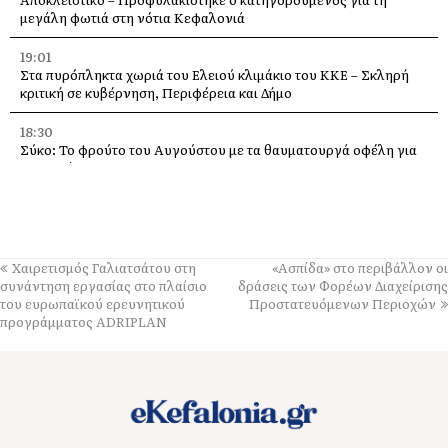
μεγάλη φωτιά στη νότια Κεφαλονιά
19:01
Στα πυρόπληκτα χωριά του Ελειού κλιμάκιο του ΚΚΕ – Σκληρή
κριτική σε κυβέρνηση, Περιφέρεια και Δήμο
18:30
Σύκο: Το φρούτο του Αυγούστου με τα θαυματουργά οφέλη για
την υγεία
14:21
Σήμερα το πανηγύρι της Μεταμορφώσεως του Σωτήρα, με
μπακαλιαρόπιτα, στα Τραυλιάτα
Χαιρετισμός Γαλιατσάτου στη
«Ασπίδα» στο περιβάλλον οι
14:14
συνάντηση εργασίας στο πλαίσιο
δράσεις των Φορέων Διαχείρισης
Επιβαρυμένη ατμόσφαιρα από τις πυρκαγιές: Τα μέτρα
του ευρωπαϊκού ερευνητικού
Προστατευόμενων Περιοχών
προστασίας που συνιστά ο Πανελλήνιος Ιατρικός Σύλλογος
προγράμματος ADRIPLAN
14:04
Το βουνό τραγουδά με καντάδες, στο Καπανδρίτι, στις 9
Αυγούστου
13:44