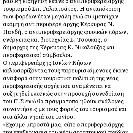
βασική εισήγηση έκανε ο αντιπεριφερειάρχης
τουρισμού Σπ. Γαλιατσάτος. Η ανταπόκριση
των φορέων ήταν μεγάλη ενώ συμμετείχαν
ακόμη η αντιπεριφερειάρχης Κέρκυρας Ν.
Πανδή, ο αντιπεριφερειάρχης φυσικών πόρων,
ενέργειας και βιοτεχνίας Σ. Τσούκας, ο
δήμαρχος της Κέρκυρας Κ. Νικολούζος και
περιφερειακοί σύμβουλοι.
Ο περιφερειάρχης Ιονίων Νήσων
καλωσορίζοντας τους παρευρισκόμενους έκανε
αναφορά στην τουριστική πολιτική της νέας
περιφερειακής αρχής που αναμένεται να
συζητηθεί εκτενώς στην προσεχή συνεδρίαση
του Π.Σ ενώ θα πραγματοποιηθούν ανάλογες
συναντήσεις με τους φορείς του τουρισμού και
στα άλλα νησιά του Ιονίου.
«Έχουμε μπροστά μας, είπε ο περιφερειάρχης
την επεξεργασία του νέου στρατηγικού σχεδίου