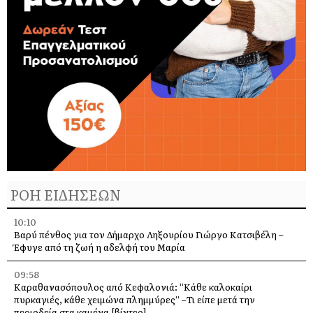
ΡΟΗ ΕΙΔΗΣΕΩΝ
10:10
Βαρύ πένθος για τον Δήμαρχο Ληξουρίου Γιώργο Κατσιβέλη –
Έφυγε από τη ζωή η αδελφή του Μαρία
09:58
Καραθανασόπουλος από Κεφαλονιά: “Κάθε καλοκαίρι
πυρκαγιές, κάθε χειμώνα πλημμύρες” –Τι είπε μετά την
περιοδεία στα καμένα [βίντεο]