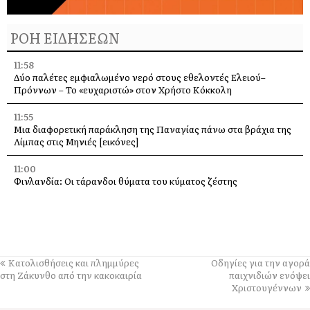
ΡΟΗ ΕΙΔΗΣΕΩΝ
11:58
Δύο παλέτες εμφιαλωμένο νερό στους εθελοντές Ελειού–
Πρόννων – Το «ευχαριστώ» στον Χρήστο Κόκκολη
11:55
Μια διαφορετική παράκληση της Παναγίας πάνω στα βράχια της
Λίμπας στις Μηνιές [εικόνες]
11:00
Φινλανδία: Οι τάρανδοι θύματα του κύματος ζέστης
10:21
Τιμητική εκδήλωση για τον Λάμπρο Κουλουμπαρίτση στο
Αργοστόλι – Παρουσίαση του εμβληματικού έργου του
10:00
Κατολισθήσεις και πλημμύρες
Οδηγίες για την αγορά
Ιερά Παράκληση την Τρίτη στην Υπεραγία Θεοτόκο από τη Μονή
στη Ζάκυνθο από την κακοκαιρία
παιχνιδιών ενόψει
Άτρου
Χριστουγέννων