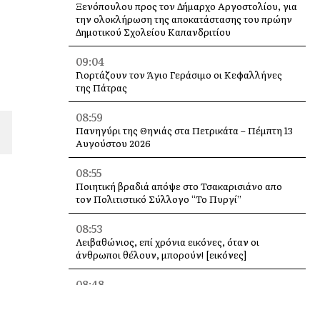
Ξενόπουλου προς τον Δήμαρχο Αργοστολίου, για
την ολοκλήρωση της αποκατάστασης του πρώην
Δημοτικού Σχολείου Καπανδριτίου
09:04
Γιορτάζουν τον Άγιο Γεράσιμο οι Κεφαλλήνες
της Πάτρας
08:59
Πανηγύρι της Θηνιάς στα Πετρικάτα – Πέμπτη 13
Αυγούστου 2026
08:55
Ποιητική βραδιά απόψε στο Τσακαρισιάνο απο
τον Πολιτιστικό Σύλλογο “Το Πυργί”
08:53
Λειβαθώνιος, επί χρόνια εικόνες, όταν οι
άνθρωποι θέλουν, μπορούν! [εικόνες]
08:48
Στο Εργατικό Κέντρο Κεφαλονιάς η παρουσίαση
του βιβλίου του Λάμπρου Κουλουμπαρίτση