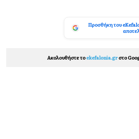
Προσθήκη του eKefal
αποτε
Ακολουθήστε το
ekefalonia.gr
στο Goog