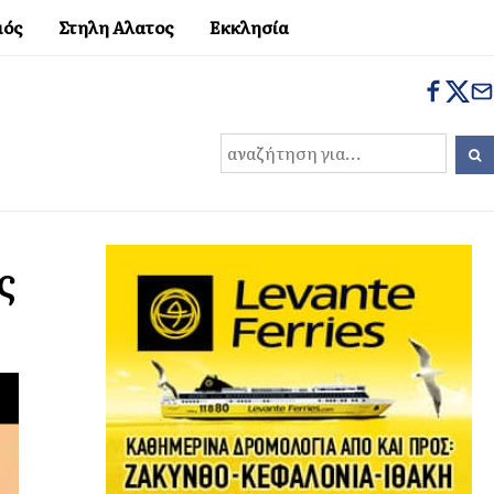
μός
Στηλη Αλατος
Εκκλησία
ς