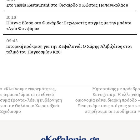
Στο Tassia Restaurant στο Φισκάρδο ο Κώστας Παπανικολάου
10:16
Η Άννα Βίσση στο Φισκάρδο: Ξεχωριστές στιγμές με την μπάντα
«Αγία Φανφάρα»
09:43
Ιστορική πρόκριση για την Κεφαλονιά: Ο Χάρης Αλιβιζάτος στον
τελικό του Παγκοσμίου Κ20!
09:20
Εργατικό Κέντρο για Λαγκάδα: «Απαράδεκτη και με
ονοματεπώνυμο η επικίνδυνη κατάσταση»
09:13
«Κλείνουμε εκκρεμότητες,
Μητσοτάκης με πρόεδρο
Περιοδεία του Νίκου Καραθανασόπουλου στις πυρόπληκτες
υπερασπιζόμαστε τα εθνικά
Eurogroup: Η ελληνική
περιοχές του Ελειού – Πρόννων
συμφέροντα» λέει η κυβέρνηση
οικονομία κάνει διαρκή πρόοδο –
για τον Θαλάσσιο Χωροταξικό
Ξεπερνάμε τους στόχους για να
09:09
Σχεδιασμό
στηρίξουμε τα εισοδήματα
Εκδήλωση Μνήμης για τα Θύματα των Σεισμών του 1953 στο
Κατάρραχο, το παλιό χωριό
09:08
Ευχαριστήριο Προέδρου Κοινότητας Ξενόπουλου προς τον