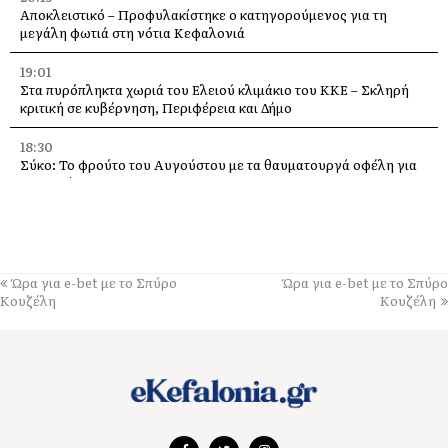
Αποκλειστικό – Προφυλακίστηκε ο κατηγορούμενος για τη
μεγάλη φωτιά στη νότια Κεφαλονιά
19:01
Στα πυρόπληκτα χωριά του Ελειού κλιμάκιο του ΚΚΕ – Σκληρή
κριτική σε κυβέρνηση, Περιφέρεια και Δήμο
18:30
Σύκο: Το φρούτο του Αυγούστου με τα θαυματουργά οφέλη για
την υγεία
14:21
Σήμερα το πανηγύρι της Μεταμορφώσεως του Σωτήρα, με
μπακαλιαρόπιτα, στα Τραυλιάτα
Ώρα για e-bet με το Σπύρο
Ώρα για e-bet με το Σπύρο
14:14
Κουζέλη
Κουζέλη
Επιβαρυμένη ατμόσφαιρα από τις πυρκαγιές: Τα μέτρα
προστασίας που συνιστά ο Πανελλήνιος Ιατρικός Σύλλογος
14:04
Το βουνό τραγουδά με καντάδες, στο Καπανδρίτι, στις 9
Αυγούστου
13:44