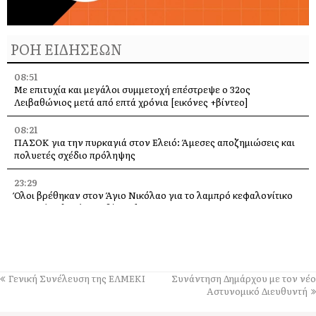
ΡΟΗ ΕΙΔΗΣΕΩΝ
08:51
Με επιτυχία και μεγάλοι συμμετοχή επέστρεψε ο 32ος
Λειβαθώνιος μετά από επτά χρόνια [εικόνες +βίντεο]
08:21
ΠΑΣΟΚ για την πυρκαγιά στον Ελειό: Άμεσες αποζημιώσεις και
πολυετές σχέδιο πρόληψης
23:29
Όλοι βρέθηκαν στον Άγιο Νικόλαο για το λαμπρό κεφαλονίτικο
πανηγύρι! [εικόνες +βίντεο]
22:57
Saristra και Verbena Festival ενώνουν τις δυνάμεις τους στις 9
Αυγούστου στα Παλιά Βλαχάτα
Γενική Συνέλευση της ΕΛΜΕΚΙ
Συνάντηση Δημάρχου με τον νέο
22:51
Αστυνομικό Διευθυντή
Καλό ταξίδι αγαπημένη μου ξαδερφούλα Μαρία …