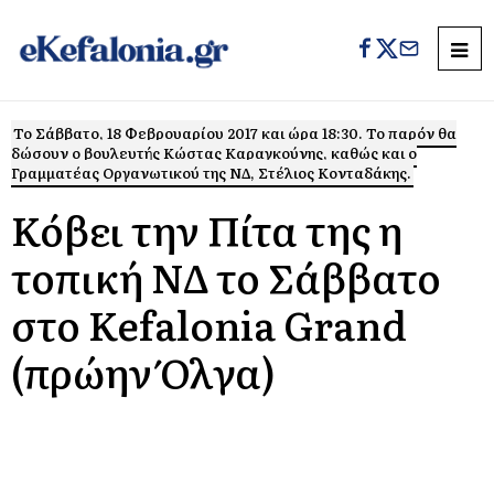
Το Σάββατο, 18 Φεβρουαρίου 2017 και ώρα 18:30. Το παρόν θα
δώσουν ο βουλευτής Κώστας Καραγκούνης, καθώς και ο
Γραμματέας Οργανωτικού της ΝΔ, Στέλιος Κονταδάκης.
Κόβει την Πίτα της η
τοπική ΝΔ το Σάββατο
στο Kefalonia Grand
(πρώην Όλγα)