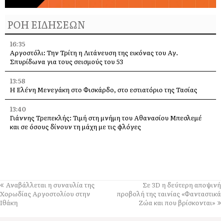
ΡΟΗ ΕΙΔΗΣΕΩΝ
16:35
Αργοστόλι: Την Τρίτη η Λιτάνευση της εικόνας του Αγ.
Σπυρίδωνα για τους σεισμούς του 53
13:58
Η Ελένη Μενεγάκη στο Φισκάρδο, στο εστιατόριο της Τασίας
13:40
Γιάννης Τρεπεκλής: Τιμή στη μνήμη του Αθανασίου Μπεσλεμέ
και σε όσους δίνουν τη μάχη με τις φλόγες
13:35
Δημήτρης Μπάσης στην Αγία Ευφημία: Μεγάλη συναυλία με
ελεύθερη είσοδο στις 12 Αυγούστου
13:30
Αναβάλλεται η συναυλία της
Σε 3D η δεύτερη αποψινή
Οι εκδηλώσεις στον Δήμο Αργοστολίου το τριήμερο 7, 8 και 9
Χορωδίας Αργοστολίου στην
προβολή της ταινίας «Φανταστικά
Αυγούστου
Ιθάκη
Ζώα και που βρίσκονται»
13:28