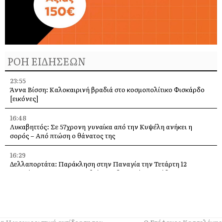
ΡΟΗ ΕΙΔΗΣΕΩΝ
23:55
Άννα Βίσση: Καλοκαιρινή βραδιά στο κοσμοπολίτικο Φισκάρδο
[εικόνες]
16:48
Λυκαβηττός: Σε 57χρονη γυναίκα από την Κυψέλη ανήκει η
σορός – Από πτώση ο θάνατος της
16:29
Δελλαπορτάτα: Παράκληση στην Παναγία την Τετάρτη 12
Αυγούστου –Θα προσφερθεί παραδοσιακή ριγανάδα
15:33
Ο Θοδωρής Φέρρης στις 12 Αυγούστου, στο Δημοτικό Γήπεδο
Αργοστολίου