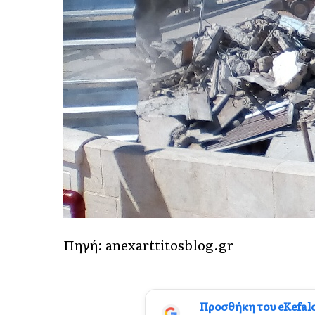
Πηγή: anexarttitosblog.gr
Προσθήκη του eKefal