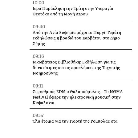
10:00
Ιερά Παράκληση την Τρίτη στην Υπεραγία
Θεοτόκο από τη Μονή Άτρου
09:40
Από την Αγία Ευφημία μέχρι το Πυργί: Γεμάτη
εκδηλώσεις η βραδιά του Σαββάτου στο Δήμο
Σάμης
09:16
Ιακωβάτειος Βιβλιοθήκη: Εκδήλωση για τις
δυνατότητες και τις προκλήσεις της Τεχνητής
Νοημοσύνης
09:11
Σε ρυθμούς EDM ο Θαλασσόμυλος – Το NØMA
Festival έφερε την ηλεκτρονική μουσική στην
Κεφαλονιά
08:57
Όλα έτοιμα για την Γιορτή της Ρομπόλας στα
Βαλσαμάτα