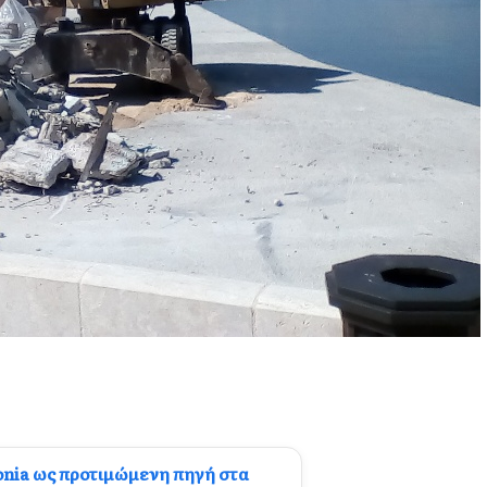
onia ως προτιμώμενη πηγή στα