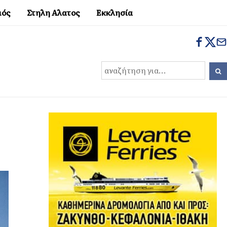
μός
Στηλη Αλατος
Εκκλησία