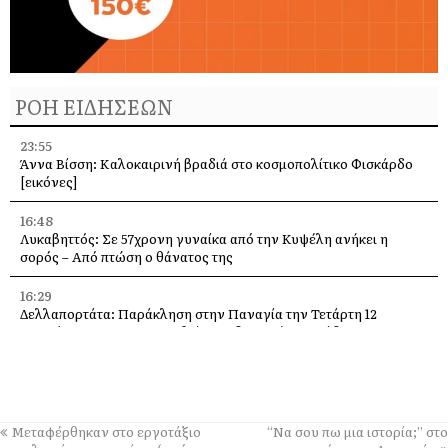
ΡΟΗ ΕΙΔΗΣΕΩΝ
23:55
Άννα Βίσση: Καλοκαιρινή βραδιά στο κοσμοπολίτικο Φισκάρδο
[εικόνες]
16:48
Λυκαβηττός: Σε 57χρονη γυναίκα από την Κυψέλη ανήκει η
σορός – Από πτώση ο θάνατος της
16:29
Δελλαπορτάτα: Παράκληση στην Παναγία την Τετάρτη 12
Αυγούστου –Θα προσφερθεί παραδοσιακή ριγανάδα
15:33
Ο Θοδωρής Φέρρης στις 12 Αυγούστου, στο Δημοτικό Γήπεδο
Αργοστολίου
Μεταφέρθηκαν στο εργοτάξιο
“Να σου πω μια ιστορία;” στο
13:59