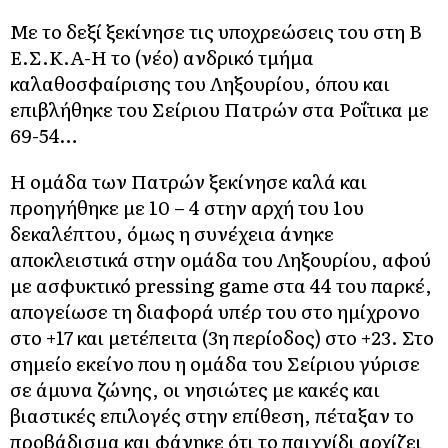
Με το δεξί ξεκίνησε τις υποχρεώσεις του στη Β΄
Ε.Σ.Κ.Α-Η το (νέο) ανδρικό τμήμα
καλαθοσφαίρισης του Ληξουρίου, όπου και
επιβλήθηκε του Σείριου Πατρών στα Ροΐτικα με
69-54…
Η ομάδα των Πατρών ξεκίνησε καλά και
προηγήθηκε με 10 – 4 στην αρχή του 1ου
δεκαλέπτου, όμως η συνέχεια άνηκε
αποκλειστικά στην ομάδα του Ληξουρίου, αφού
με ασφυκτικό pressing game στα 44 του παρκέ,
απογείωσε τη διαφορά υπέρ του στο ημίχρονο
στο +17 και μετέπειτα (3η περίοδος) στο +23. Στο
σημείο εκείνο που η ομάδα του Σείριου γύρισε
σε άμυνα ζώνης, οι νησιώτες με κακές και
βιαστικές επιλογές στην επίθεση, πέταξαν το
προβάδισμα και φάνηκε ότι το παιχνίδι αρχίζει