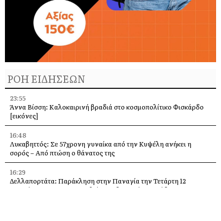
ΡΟΗ ΕΙΔΗΣΕΩΝ
23:55
Άννα Βίσση: Καλοκαιρινή βραδιά στο κοσμοπολίτικο Φισκάρδο
[εικόνες]
16:48
Λυκαβηττός: Σε 57χρονη γυναίκα από την Κυψέλη ανήκει η
σορός – Από πτώση ο θάνατος της
16:29
Δελλαπορτάτα: Παράκληση στην Παναγία την Τετάρτη 12
Αυγούστου –Θα προσφερθεί παραδοσιακή ριγανάδα
15:33
Ο Θοδωρής Φέρρης στις 12 Αυγούστου, στο Δημοτικό Γήπεδο