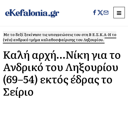
Με το δεξί ξεκίνησε τις υποχρεώσεις του στη Β΄ Ε.Σ.Κ.Α-Η το
(νέο) ανδρικό τμήμα καλαθοσφαίρισης του Ληξουρίου.
Καλή αρχή…Νίκη για το
Ανδρικό του Ληξουρίου
(69–54) εκτός έδρας το
Σείριο