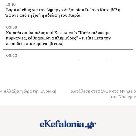
10:10
Βαρύ πένθος για τον Δήμαρχο Ληξουρίου Γιώργο Κατσιβέλη –
Έφυγε από τη ζωή η αδελφή του Μαρία
09:58
Καραθανασόπουλος από Κεφαλονιά: “Κάθε καλοκαίρι
πυρκαγιές, κάθε χειμώνα πλημμύρες” –Τι είπε μετά την
περιοδεία στα καμένα [βίντεο]
09:43
Πάρος: Νεκρό 4χρονο παιδί που εντοπίστηκε σε πισίνα beach
bar – Προσήχθησαν ιδιοκτήτης και γονείς
09:36
Πέταξε στα 2,17 μ. ο Χάρης Αλιβιζάτος – 5ος στον κόσμο στο
Παγκόσμιο Κ20!
Αλλάζει η ώρα την Κυριακή
Κατάθεση στεφάνων στο Μνημείο
του Νάπιερ
09:28
Πανηγύρι στη Θηνιά: Ο Μιχάλης Βιολάρης και η παρέα του σε μια
μεγάλη μουσική βραδιά
09:24
«Ποιος και γιατί άλλαξε την πινακίδα;» – Ερωτήματα Σαρδελή για
το Οδυσσειακό Κέντρο Ιθάκης