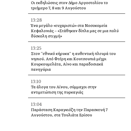
Οι εκδηλώσεις στον Δήμο Αργοστολίου το
τριήμερο 7, 8 και 9 Αυγούστου
13:28
Ένα μεγάλο «ευχαριστώ» στα Νοσοκομεία
Κεφαλονιάς – «Στάθηκαν δίπλα μας σε μια πολύ
δύσκολη στιγμή»
13:25
Στον “εθνικό κήρυκα” η αυθεντική πλευρά του
νησιού. Από Φτέρη και Κουτσουπιά μέχρι
Κουρκουμελάτα, Αίνο και παραδοσιακά
πανηγύρια
13:10
Τα άλογα του Αίνου, σύμμαχοι στην
αντιμετώπιση της πυρκαγιάς
13:04
Παράσταση Καραγκιόζη την Παρασκευή 7
Αυγούστου, στα Τουλιάτα Ερίσου
12:49