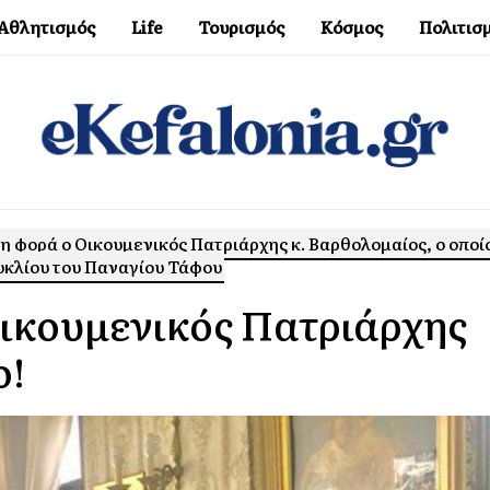
Αθλητισμός
Life
Τουρισμός
Κόσμος
Πολιτισ
 φορά ο Οικουμενικός Πατριάρχης κ. Βαρθολομαίος, ο οποί
ουκλίου του Παναγίου Τάφου
κουμενικός Πατριάρχης
ο!