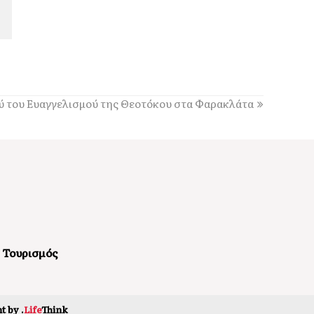
11:01
Ζάκυνθος: Πνιγμός 57χρονου Βρετανού στην
περιοχή «Πισίνες» Κερίου
10:17
Στο Tassia Restaurant στο Φισκάρδο ο Κώστας
Παπανικολάου
 του Ευαγγελισμού της Θεοτόκου στα Φαρακλάτα
10:16
Η Άννα Βίσση στο Φισκάρδο: Ξεχωριστές στιγμές
με την μπάντα «Αγία Φανφάρα» [βίντεο]
09:43
Ιστορική πρόκριση για την Κεφαλονιά: Ο Χάρης
Αλιβιζάτος στον τελικό του Παγκοσμίου Κ20!
09:20
Εργατικό Κέντρο για Λαγκάδα: «Απαράδεκτη και
με ονοματεπώνυμο η επικίνδυνη κατάσταση»
Τουρισμός
t by
.
Life
Think