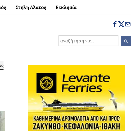
μός
Στηλη Αλατος
Εκκλησία
ος