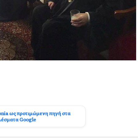
onia ως προτιμώμενη πηγή στα
λέσματα Google