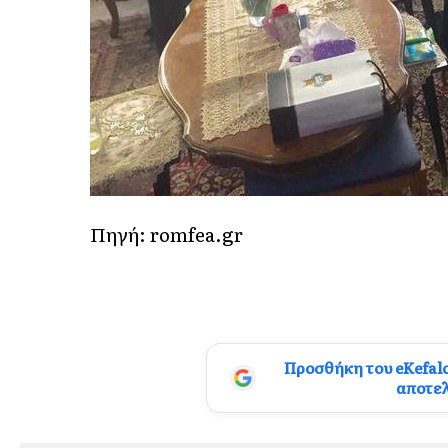
Πηγή: romfea.gr
Προσθήκη του eKefal
αποτε