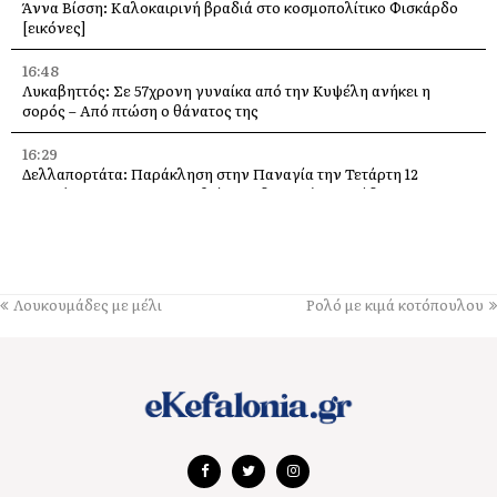
Άννα Βίσση: Καλοκαιρινή βραδιά στο κοσμοπολίτικο Φισκάρδο
[εικόνες]
16:48
Λυκαβηττός: Σε 57χρονη γυναίκα από την Κυψέλη ανήκει η
σορός – Από πτώση ο θάνατος της
16:29
Δελλαπορτάτα: Παράκληση στην Παναγία την Τετάρτη 12
Αυγούστου –Θα προσφερθεί παραδοσιακή ριγανάδα
15:33
Ο Θοδωρής Φέρρης στις 12 Αυγούστου, στο Δημοτικό Γήπεδο
Αργοστολίου
Λουκουμάδες με μέλι
Ρολό με κιμά κοτόπουλου
13:59
Απόψε τα εγκαίνια της έκθεσης του Κώστα Ευαγγελάτου στη
σύγχρονη πινακοθήκη “villa Ροδόπη”
11:58
Δύο παλέτες εμφιαλωμένο νερό στους εθελοντές Ελειού–
Πρόννων – Το «ευχαριστώ» στον Χρήστο Κόκκολη
11:55