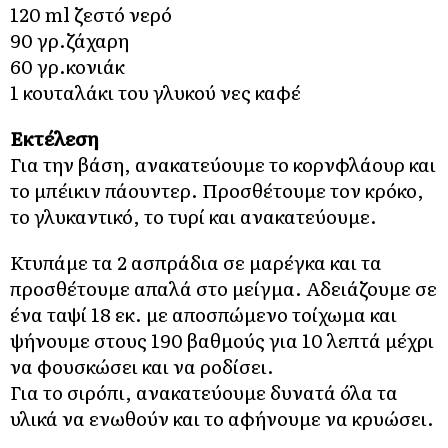
120 ml ζεστό νερό
90 γρ.ζάχαρη
60 γρ.κονιάκ
1 κουταλάκι του γλυκού νες καφέ
Εκτέλεση
Για την βάση, ανακατεύουμε το κορνφλάουρ και
το μπέικιν πάουντερ. Προσθέτουμε τον κρόκο,
το γλυκαντικό, το τυρί και ανακατεύουμε.
Κτυπάμε τα 2 ασπράδια σε μαρέγκα και τα
προσθέτουμε απαλά στο μείγμα. Αδειάζουμε σε
ένα ταψί 18 εκ. με αποσπώμενο τοίχωμα και
ψήνουμε στους 190 βαθμούς για 10 λεπτά μέχρι
να φουσκώσει και να ροδίσει.
Για το σιρόπι, ανακατεύουμε δυνατά όλα τα
υλικά να ενωθούν και το αφήνουμε να κρυώσει.