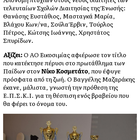
τελευταίων Σχολών Διαιτησίας της Ένωσής:
Θανάσης Ευστάθιος, Μασταγκά Μαρία,
Βλάχου Κων/να, Σούλα Έρβιν, Τούρλος
Πέτρος, Κώτσης Ιωάννης, Χρηστάτος
Σπυρίδων.
Αξίζει:
Ο ΑΟ Εικοσιμίας αφιέρωσε τον τίτλο
που κατέκτησε πέρυσι στο πρωτάθλημα των
Παίδων στον
Νίκο Κοσμετάτο
, που έφυγε
πρόσφατα από τη ζωή. Ο Βαγγέλης Μαζαράκης
έκανε, μάλιστα, γνωστή την πρόθεση της
Ε.Π.Σ.Κ.Ι. για τη θέσπιση ενός βραβείου που
θα φέρει το όνομα του.