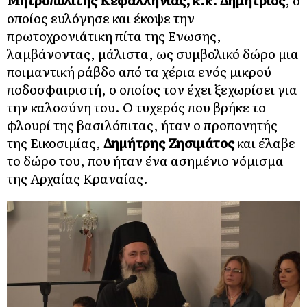
Μητροπολίτης Κεφαλληνίας, κ.κ. Δημήτριος
, ο
οποίος ευλόγησε και έκοψε την
πρωτοχρονιάτικη πίτα της Ενωσης,
λαμβάνοντας, μάλιστα, ως συμβολικό δώρο μια
ποιμαντική ράβδο από τα χέρια ενός μικρού
ποδοσφαιριστή, ο οποίος τον έχει ξεχωρίσει για
την καλοσύνη του. Ο τυχερός που βρήκε το
φλουρί της βασιλόπιτας, ήταν ο προπονητής
της Εικοσιμίας,
Δημήτρης Ζησιμάτος
και έλαβε
το δώρο του, που ήταν ένα ασημένιο νόμισμα
της Αρχαίας Κραναίας.