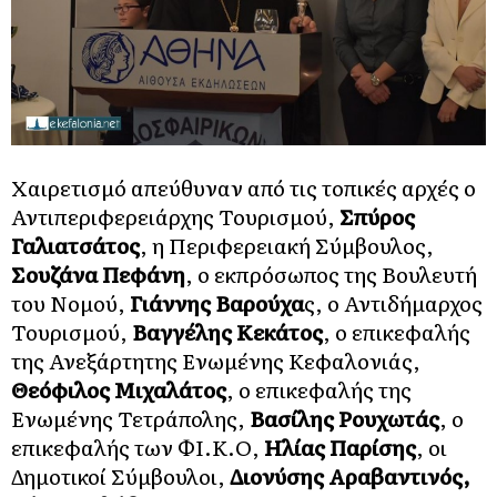
Χαιρετισμό απεύθυναν από τις τοπικές αρχές ο
Αντιπεριφερειάρχης Τουρισμού,
Σπύρος
Γαλιατσάτος
, η Περιφερειακή Σύμβουλος,
Σουζάνα Πεφάνη
, ο εκπρόσωπος της Βουλευτή
του Νομού,
Γιάννης Βαρούχα
ς, ο Αντιδήμαρχος
Τουρισμού,
Βαγγέλης Κεκάτος
, ο επικεφαλής
της Ανεξάρτητης Ενωμένης Κεφαλονιάς,
Θεόφιλος Μιχαλάτος
, ο επικεφαλής της
Ενωμένης Τετράπολης,
Βασίλης Ρουχωτάς
, ο
επικεφαλής των ΦΙ.Κ.Ο,
Ηλίας Παρίσης
, οι
Δημοτικοί Σύμβουλοι,
Διονύσης Αραβαντινός,