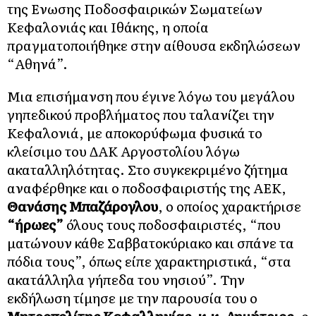
της Ενωσης Ποδοσφαιρικών Σωματείων
Κεφαλονιάς και Ιθάκης, η οποία
πραγματοποιήθηκε στην αίθουσα εκδηλώσεων
“Αθηνά”.
Μια επισήμανση που έγινε λόγω του μεγάλου
γηπεδικού προβλήματος που ταλανίζει την
Κεφαλονιά, με αποκορύφωμα φυσικά το
κλείσιμο του ΔΑΚ Αργοστολίου λόγω
ακαταλληλότητας. Στο συγκεκριμένο ζήτημα
αναφέρθηκε και ο ποδοσφαιριστής της ΑΕΚ,
Θανάσης Μπαζάρογλου
, ο οποίος χαρακτήρισε
“ήρωες”
όλους τους ποδοσφαιριστές, “που
ματώνουν κάθε Σαββατοκύριακο και σπάνε τα
πόδια τους”, όπως είπε χαρακτηριστικά, “στα
ακατάλληλα γήπεδα του νησιού”. Την
εκδήλωση τίμησε με την παρουσία του ο