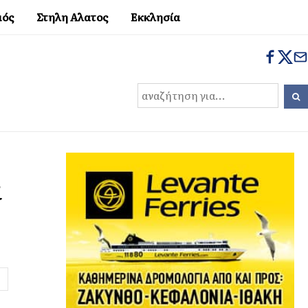
μός
Στηλη Αλατος
Εκκλησία
α