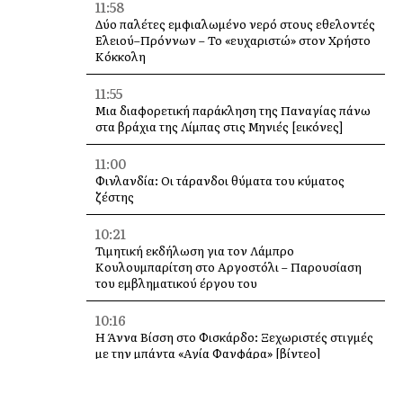
11:58
Δύο παλέτες εμφιαλωμένο νερό στους εθελοντές
Ελειού–Πρόννων – Το «ευχαριστώ» στον Χρήστο
Κόκκολη
11:55
Μια διαφορετική παράκληση της Παναγίας πάνω
στα βράχια της Λίμπας στις Μηνιές [εικόνες]
11:00
Φινλανδία: Οι τάρανδοι θύματα του κύματος
ζέστης
10:21
Τιμητική εκδήλωση για τον Λάμπρο
Κουλουμπαρίτση στο Αργοστόλι – Παρουσίαση
του εμβληματικού έργου του
10:16
Η Άννα Βίσση στο Φισκάρδο: Ξεχωριστές στιγμές
με την μπάντα «Αγία Φανφάρα» [βίντεο]
10:00