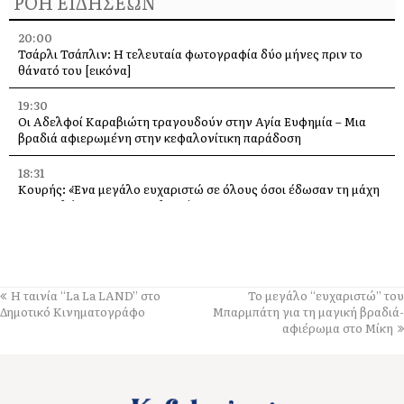
ΡΟΗ ΕΙΔΗΣΕΩΝ
20:00
Τσάρλι Τσάπλιν: Η τελευταία φωτογραφία δύο μήνες πριν το
θάνατό του [εικόνα]
19:30
Οι Αδελφοί Καραβιώτη τραγουδούν στην Αγία Ευφημία – Μια
βραδιά αφιερωμένη στην κεφαλονίτικη παράδοση
18:31
Κουρής: «Ένα μεγάλο ευχαριστώ σε όλους όσοι έδωσαν τη μάχη
με τις φλόγες στην Κεφαλονιά»
18:28
Παράκληση προς την Υπεραγία Θεοτόκο στην Ιερά Μονή
Θεμάτων Πυλάρου
Η ταινία “La La LAND” στο
Το μεγάλο “ευχαριστώ” του
18:00
Δημοτικό Κινηματογράφο
Μπαρμπάτη για τη μαγική βραδιά-
Η Χορωδία και Μαντολινάτα Αργοστολίου τραγουδά στο
αφιέρωμα στο Μίκη
Καπανδρίτι
17:21
Λαϊκή Συσπείρωση: «Η φωτιά στη Λαγκάδα καίει εδώ και 13