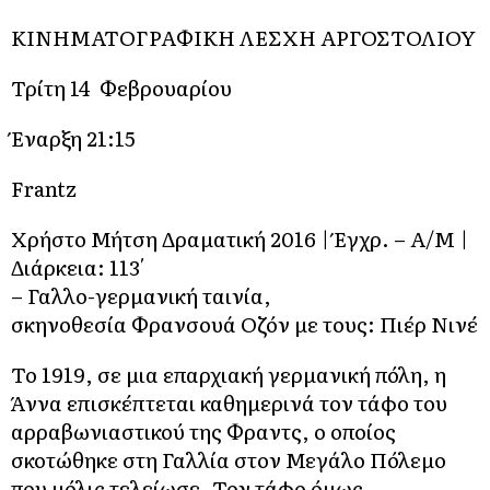
ΚΙΝΗΜΑΤΟΓΡΑΦΙΚΗ ΛΕΣΧΗ ΑΡΓΟΣΤΟΛΙΟΥ
Τρίτη 14 Φεβρουαρίου
Έναρξη 21:15
Frantz
Χρήστο Μήτση Δραματική 2016 | Έγχρ. – Α/Μ |
Διάρκεια: 113′
– Γαλλο-γερμανική ταινία,
σκηνοθεσία Φρανσουά Οζόν με τους: Πιέρ Νινέ
Το 1919, σε μια επαρχιακή γερμανική πόλη, η
Άννα επισκέπτεται καθημερινά τον τάφο του
αρραβωνιαστικού της Φραντς, ο οποίος
σκοτώθηκε στη Γαλλία στον Μεγάλο Πόλεμο
που μόλις τελείωσε. Τον τάφο όμως