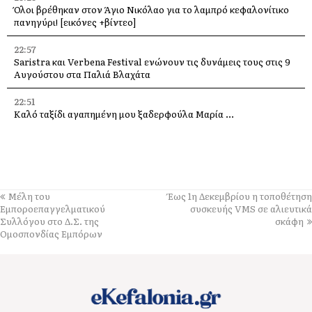
Όλοι βρέθηκαν στον Άγιο Νικόλαο για το λαμπρό κεφαλονίτικο
πανηγύρι! [εικόνες +βίντεο]
22:57
Saristra και Verbena Festival ενώνουν τις δυνάμεις τους στις 9
Αυγούστου στα Παλιά Βλαχάτα
22:51
Καλό ταξίδι αγαπημένη μου ξαδερφούλα Μαρία …
22:47
Η Κεφαλονιά στη σερβική τηλεόραση – Δημοσιογράφοι του PRVA
στο νησί για μεγάλα αφιερώματα
22:40
Μέλη του
Έως 1η Δεκεμβρίου η τοποθέτηση
Πέθανε ο ηθοποιός Νίκος Καλογερόπουλος
Εμποροεπαγγελματικού
συσκευής VMS σε αλιευτικά
Συλλόγου στο Δ.Σ. της
σκάφη
22:30
Ομοσπονδίας Εμπόρων
Παράκληση στην Παναγία μας στην υπεραγία Θεοτόκο
Τραχονίων της Άτρου στα Ανδρεολάτα
16:11
Δήμος Ληξουρίου: Ομόφωνα συλλυπητήρια για την απώλεια της
Μαρίας Κατσιβέλη