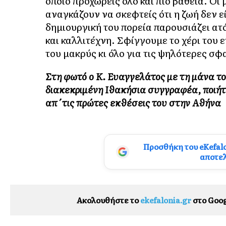
οποίο προχωρείς όλο και πιο βαθειά. Ο
αναγκάζουν να σκεφτείς ότι η ζωή δεν 
δημιουργική του πορεία παρουσιάζει α
και καλλιτέχνη. Σφίγγουμε το χέρι του
του μακρύς κι όλο για τις ψηλότερες σφ
Στη φωτό ο Κ. Ευαγγελάτος με τη μάνα τ
διακεκριμένη Ιθακήσια συγγραφέα, ποιήτρ
απ΄τις πρώτες εκθέσεις του στην Αθήνα
Προσθήκη του eKefal
αποτε
Ακολουθήστε το
ekefalonia.gr
στο Goog