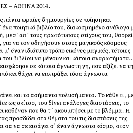
ΓΕΣ – ΑΘΗΝΑ 2014.
 πάντα ωραίες δημιουργίες σε ποίηση και
’ ένα ποιητικό βιβλίο του, διακοσμημένο ανάλογα 
τή, μεσ’ απ΄ τους πρωτότυπους στίχους του, θαρρεί
, για να τον οδηγήσουν στους μαγικούς κόσμους
 μ’ έναν ιδιότυπο τρόπο εικόνες μαγικές, τέτοιες
δα του βιβλίου να μένουν και κάποια αναρωτήματα
εισχώρησε σε κάποια άγνωστη γη, που αξίζει να τ
 από κει θάχει να εισπράξει τόσα άγνωστα
νει και το ασήμαντο πολυσήμαντο. Το κάθε τι, μ
είτε ως σκίτσο, του δίνει ανάλογες διαστάσεις, το
ει καθέναν που θα τ΄ ακουμπήσει με το βλέμμα. Η
ας προσδίδει στα θέματα του τις διαστάσεις της
αι σα να σε εισάγει σ’ έναν άγνωστο κόσμο, στον