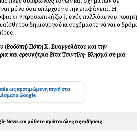
ι μυστικές συμφωνίες τόνων και σχημάτων σε
είναι μόνο όσα υπάρχουν στην επιφάνεια. Η
τόφια την προσωπική ζωή, ενός παλλόμενου ποιητ
 ευαίσθητου δημιουργού κι ευχόμαστε νάναι ο δρόμ
αίρες.
ου (Ροδόπη) Πόπη X. Ευαγγελάτου και την
ια και ερευνήτρια Ρίτα Τσιντίλη- Βλησμά σε μια
onia ως προτιμώμενη πηγή στα
λέσματα Google
le News και μάθετε πρώτοι όλες τις ειδήσεις