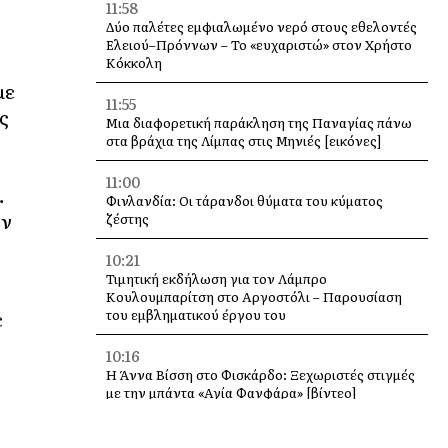
11:58
Δύο παλέτες εμφιαλωμένο νερό στους εθελοντές
Ελειού–Πρόννων – Το «ευχαριστώ» στον Χρήστο
Κόκκολη
με
11:55
ς
Μια διαφορετική παράκληση της Παναγίας πάνω
στα βράχια της Λίμπας στις Μηνιές [εικόνες]
11:00
…
Φινλανδία: Οι τάρανδοι θύματα του κύματος
ην
ζέστης
10:21
Τιμητική εκδήλωση για τον Λάμπρο
Κουλουμπαρίτση στο Αργοστόλι – Παρουσίαση
ε
του εμβληματικού έργου του
10:16
Η Άννα Βίσση στο Φισκάρδο: Ξεχωριστές στιγμές
με την μπάντα «Αγία Φανφάρα» [βίντεο]
10:00