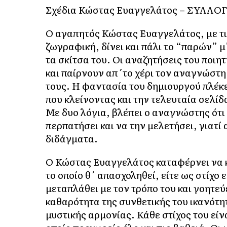
Σχέδια Κώστας Ευαγγελάτος – ΣΥΛΛΟ
Ο αγαπητός Κώστας Ευαγγελάτος, με τις
ζωγραφική, δίνει και πάλι το “παρών” μ
τα σκίτσα του. Οι αναζητήσεις του ποιη
και παίρνουν απ΄το χέρι τον αναγνώστη
τους. Η φαντασία του δημιουργού πλέκει
που κλείνοντας και την τελευταία σελί
Με δυο λόγια, βλέπει ο αναγνώστης ότι 
περπατήσει και να την μελετήσει, γιατί
διδάγματα.
Ο Κώστας Ευαγγελάτος καταφέρνει να κά
το οποίο θ΄ απασχοληθεί, είτε ως στίχο 
μεταπλάθει με τον τρόπο του και γοητεύ
καθαρότητα της συνθετικής του ικανότητ
μυστικής αρμονίας. Κάθε στίχος του είν