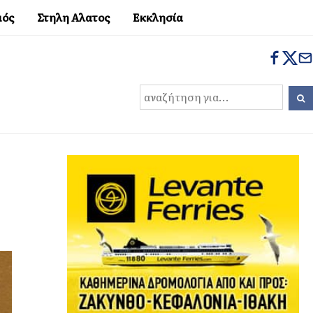
μός
Στηλη Αλατος
Εκκλησία