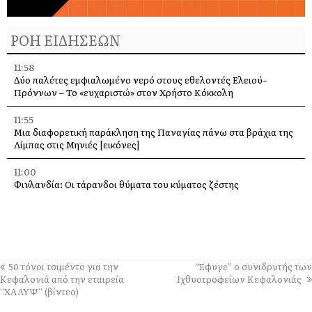
ΡΟΗ ΕΙΔΗΣΕΩΝ
11:58
Δύο παλέτες εμφιαλωμένο νερό στους εθελοντές Ελειού–
Πρόννων – Το «ευχαριστώ» στον Χρήστο Κόκκολη
11:55
Μια διαφορετική παράκληση της Παναγίας πάνω στα βράχια της
Λίμπας στις Μηνιές [εικόνες]
11:00
Φινλανδία: Οι τάρανδοι θύματα του κύματος ζέστης
10:21
Τιμητική εκδήλωση για τον Λάμπρο Κουλουμπαρίτση στο
Αργοστόλι – Παρουσίαση του εμβληματικού έργου του
10:00
50 τόνοι τσιμέντο για την
“Έφυγε” ο συνιδρυτής των
Ιερά Παράκληση την Τρίτη στην Υπεραγία Θεοτόκο από τη Μονή
Κεφαλονιά από την εταιρεία
Ιχθυοτροφείων Κεφαλονιάς
Άτρου
“ΧΑΛΥΨ” (βίντεο)