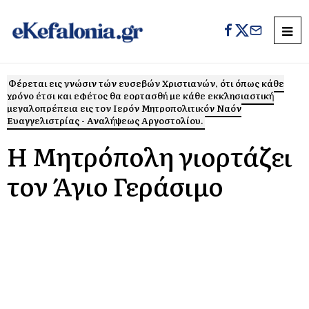
Φέρεται εις γνώσιν τών ευσεβών Χριστιανών, ότι όπως κάθε
χρόνο έτσι και εφέτος θα εορτασθή με κάθε εκκλησιαστική
μεγαλοπρέπεια εις τον Ιερόν Μητροπολιτικόν Ναόν
Ευαγγελιστρίας - Αναλήψεως Αργοστολίου.
Η Μητρόπολη γιορτάζει
τον Άγιο Γεράσιμο