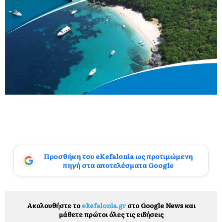
Προσθήκη του eKefalonia ως προτιμώμενη
πηγή στα αποτελέσματα Google
Ακολουθήστε το
ekefalonia.gr
στο Google News και
μάθετε πρώτοι όλες τις ειδήσεις