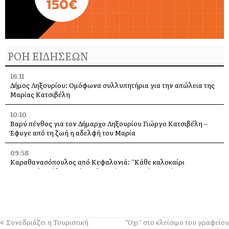
ΡΟΗ ΕΙΔΗΣΕΩΝ
16:11
Δήμος Ληξουρίου: Ομόφωνα συλλυπητήρια για την απώλεια της
Μαρίας Κατσιβέλη
10:10
Βαρύ πένθος για τον Δήμαρχο Ληξουρίου Γιώργο Κατσιβέλη –
Έφυγε από τη ζωή η αδελφή του Μαρία
09:58
Καραθανασόπουλος από Κεφαλονιά: “Κάθε καλοκαίρι
πυρκαγιές, κάθε χειμώνα πλημμύρες” –Τι είπε μετά την
περιοδεία στα καμένα [βίντεο]
09:43
Πάρος: Νεκρό 4χρονο παιδί που εντοπίστηκε σε πισίνα beach
bar – Προσήχθησαν ιδιοκτήτης και γονείς
Συνεδριάζει η Τουριστική
“Όχι” στο κλείσιμο του γραφείου