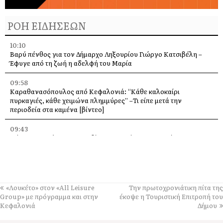
ΡΟΗ ΕΙΔΗΣΕΩΝ
10:10
Βαρύ πένθος για τον Δήμαρχο Ληξουρίου Γιώργο Κατσιβέλη –
Έφυγε από τη ζωή η αδελφή του Μαρία
09:58
Καραθανασόπουλος από Κεφαλονιά: “Κάθε καλοκαίρι
πυρκαγιές, κάθε χειμώνα πλημμύρες” –Τι είπε μετά την
περιοδεία στα καμένα [βίντεο]
09:43
Πάρος: Νεκρό 4χρονο παιδί που εντοπίστηκε σε πισίνα beach
bar – Προσήχθησαν ιδιοκτήτης και γονείς
09:36
Πέταξε στα 2,17 μ. ο Χάρης Αλιβιζάτος – 5ος στον κόσμο στο
Παγκόσμιο Κ20!
«Λουκέτο» στον «All Leisure
Την πρωτοχρονιάτικη πίτα της
Group» με πρόγραμμα και στην
έκοψε η Τουριστική Επιτροπή του
09:28
Κεφαλονιά
Δήμου
Πανηγύρι στη Θηνιά: Ο Μιχάλης Βιολάρης και η παρέα του σε μια
μεγάλη μουσική βραδιά