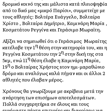
δρομικό κοινό της και μάλιστα κατά πλειοψηφία
από το δικό μας «μικρό Παρίσι», συμμετείχε με
τους αθλητές: Βολτέρα Ευάγγελο, Βολταίρα
Χρίστο , Βολταίρα Δημήτριο, Καμινάρη Μαρία ,
Κοσμετάτου Ρεγγίνα και Γεράσιμο Μωραϊτη.
Αξίζει να σημειωθεί ότι ο Γεράσιμος Μωραίτης
η
κατέλαβε την 1
θέση στην κατηγορία του, και η
η
Ρεγγίνα Κοσμετάτου την 2
στην δική της στα
η
5κμ, ενώ 11
θέση έλαβε η Καμινάρη Μαρία,
η
19
ο Βολταίρας Χρήστος sτον ημι-μαραθώνιο
δρόμο και αναλόγως καλά πήγαν και οι άλλοι 2
αθλητές που έλαβαν μέρος.
Χρόνους θα γνωρίζουμε με ακρίβεια μετά την
ανάρτηση των επισήμων αποτελεσμάτων.
Πολλά συγχαρητήρια σε όλους και τους
ευχόμαστε πάντα επιτυχίες και διακρίσεις για