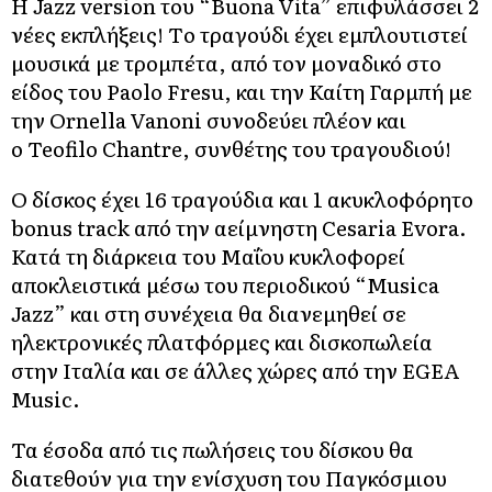
Η Jazz version του “Buona Vita” επιφυλάσσει 2
νέες εκπλήξεις! Tο τραγούδι έχει εμπλουτιστεί
μουσικά με τρομπέτα, από τον μοναδικό στο
είδος του Paolo Fresu, και την Καίτη Γαρμπή με
την Ornella Vanoni συνοδεύει πλέον και
ο Teofilo Chantre, συνθέτης του τραγουδιού!
Ο δίσκος έχει 16 τραγούδια και 1 ακυκλοφόρητο
bonus track από την αείμνηστη Cesaria Evora.
Κατά τη διάρκεια του Μαΐου κυκλοφορεί
αποκλειστικά μέσω του περιοδικού “Musica
Jazz” και στη συνέχεια θα διανεμηθεί σε
ηλεκτρονικές πλατφόρμες και δισκοπωλεία
στην Ιταλία και σε άλλες χώρες από την EGEA
Music.
Τα έσοδα από τις πωλήσεις του δίσκου θα
διατεθούν για την ενίσχυση του Παγκόσμιου