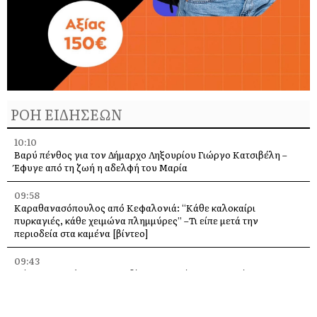
ΡΟΗ ΕΙΔΗΣΕΩΝ
10:10
Βαρύ πένθος για τον Δήμαρχο Ληξουρίου Γιώργο Κατσιβέλη –
Έφυγε από τη ζωή η αδελφή του Μαρία
09:58
Καραθανασόπουλος από Κεφαλονιά: “Κάθε καλοκαίρι
πυρκαγιές, κάθε χειμώνα πλημμύρες” –Τι είπε μετά την
περιοδεία στα καμένα [βίντεο]
09:43
Πάρος: Νεκρό 4χρονο παιδί που εντοπίστηκε σε πισίνα beach
bar – Προσήχθησαν ιδιοκτήτης και γονείς
09:36