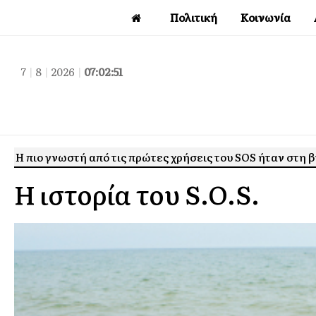
Πολιτική
Κοινωνία
7
|
8
|
2026
|
07:02:52
Η πιο γνωστή από τις πρώτες χρήσεις του SOS ήταν στη β
Η ιστορία του S.O.S.