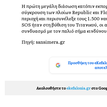
Η πρώτη μεγάλη διάσωση κατόπιν εκπομ
σύγκρουση των πλοίων Republic και Flo
περιοχή και περισυνέλεξε τους 1.500 να
SOS ήταν στη βύθιση του Τιτανικού, οι
συνδυασμό με τον παλιό σήμα κινδύνου
Πηγή: sansimera.gr
Προσθήκη του eKefal
αποτε
Ακολουθήστε το
ekefalonia.gr
στο Goog