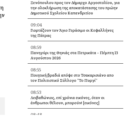
Ξενόπουλου προς τον Δήμαρχο Αργοστολίου, για
τη
την ολοκλήρωση της αποκατάστασης του πρώην
Δημοτικού Σχολείου Καπανδριτίου
ην
09:04
Γιορτάζουν τον Άγιο Γεράσιμο οι Κεφαλλήνες
της Πάτρας
08:59
Πανηγύρι της Θηνιάς στα Πετρικάτα – Πέμπτη 13
Αυγούστου 2026
08:55
Ποιητική βραδιά απόψε στο Τσακαρισιάνο απο
τον Πολιτιστικό Σύλλογο “Το Πυργί”
08:53
Λειβαθώνιος, επί χρόνια εικόνες, όταν οι
άνθρωποι θέλουν, μπορούν! [εικόνες]
08:48
Στο Εργατικό Κέντρο Κεφαλονιάς η παρουσίαση
του βιβλίου του Λάμπρου Κουλουμπαρίτση