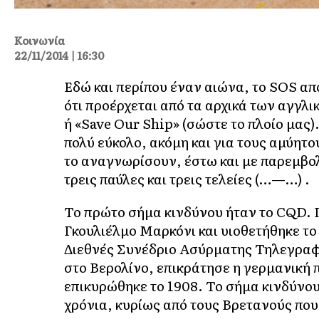
Κοινωνία
22/11/2014 | 16:30
Εδώ και περίπου έναν αιώνα, το SOS απ
ότι προέρχεται από τα αρχικά των αγγλι
ή «Save Our Ship» (σώστε το πλοίο μας)
πολύ εύκολο, ακόμη και για τους αμύητ
το αναγνωρίσουν, έστω και με παρεμβολ
τρεις παύλες και τρεις τελείες (…—…) .
Το πρώτο σήμα κινδύνου ήταν το CQD.
Γκουλιέλμο Μαρκόνι και υιοθετήθηκε το
Διεθνές Συνέδριο Ασύρματης Τηλεγραφί
στο Βερολίνο, επικράτησε η γερμανική
επικυρώθηκε το 1908. Το σήμα κινδύνου
χρόνια, κυρίως από τους Βρετανούς που 