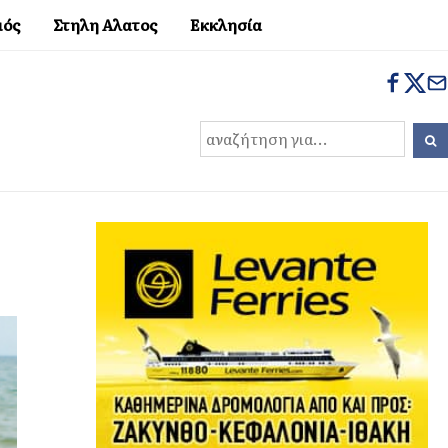
μός
Στηλη Αλατος
Εκκλησία